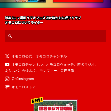
特集
4コマ漫画
ラジオ
ブロス
ほかほかおにぎりクラブ
オモコロについて
ライター
オモコロ公式
、
オモコロチャンネル
オモコロチャンネル
、
オモコロウォッチ
、
匿名ラジオ
、
ありスパ
、
かまみく
、
モンフィー
、
音声放送
公式instagram
オモコロストア