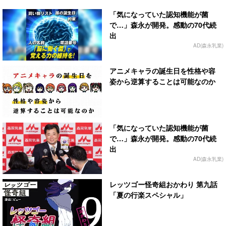
「気になっていた認知機能が菌
で…」森永が開発。感動の70代続
出
AD(森永乳業)
アニメキャラの誕生日を性格や容
姿から逆算することは可能なのか
「気になっていた認知機能が菌
で…」森永が開発。感動の70代続
出
AD(森永乳業)
レッツゴー怪奇組おかわり 第九話
「夏の行楽スペシャル」