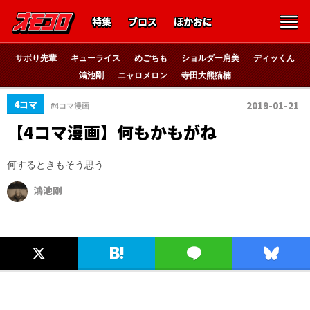
特集
ブロス
ほかおに
サボり先輩
キューライス
めごちも
ショルダー肩美
ディッくん
鴻池剛
ニャロメロン
寺田大熊猫楠
4コマ
2019-01-21
#4コマ漫画
【4コマ漫画】何もかもがね
何するときもそう思う
鴻池剛