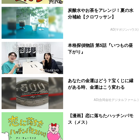
炭酸水やお茶をアレンジ！夏の水
分補給【クロワッサン】
AD(マガジンハウス)
本格探偵物語 第5話『いつもの昼
下がり』
あなたの金運はどう？宝くじに縁
がある時、金運はこう変わる
AD(合同会社デジタルファーム )
【漫画】恋に落ちたハッチンパモ
ス（メス）