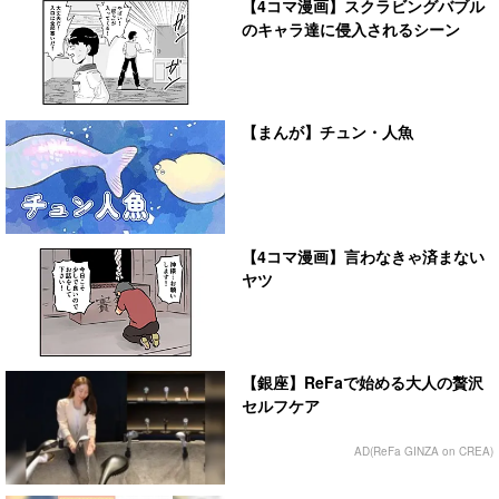
【4コマ漫画】スクラビングバブル
のキャラ達に侵入されるシーン
【まんが】チュン・人魚
【4コマ漫画】言わなきゃ済まない
ヤツ
【銀座】ReFaで始める大人の贅沢
セルフケア
AD(ReFa GINZA on CREA)