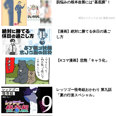
肌悩みの根本改善には“基底膜”！
AD(エリクシール on 美的.com)
【漫画】絶対に勝てる休日の過ご
し方
【4コマ漫画】悲熊「キャラ化」
レッツゴー怪奇組おかわり 第九話
「夏の行楽スペシャル」