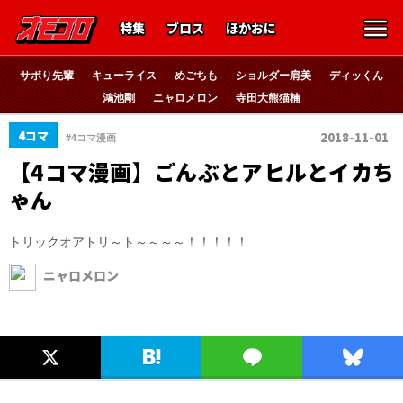
特集
ブロス
ほかおに
サボり先輩
キューライス
めごちも
ショルダー肩美
ディッくん
鴻池剛
ニャロメロン
寺田大熊猫楠
4コマ
2018-11-01
#4コマ漫画
【4コマ漫画】ごんぶとアヒルとイカち
ゃん
トリックオアトリ～ト～～～～！！！！！
ニャロメロン