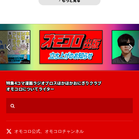
もっと見る
特集
4コマ漫画
ラジオ
ブロス
ほかほかおにぎりクラブ
オモコロについて
ライター
オモコロ公式
、
オモコロチャンネル