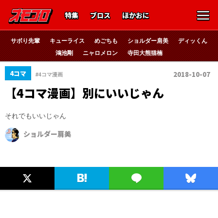
特集
ブロス
ほかおに
サボり先輩
キューライス
めごちも
ショルダー肩美
ディッくん
鴻池剛
ニャロメロン
寺田大熊猫楠
4コマ
2018-10-07
#4コマ漫画
【4コマ漫画】別にいいじゃん
それでもいいじゃん
ショルダー肩美