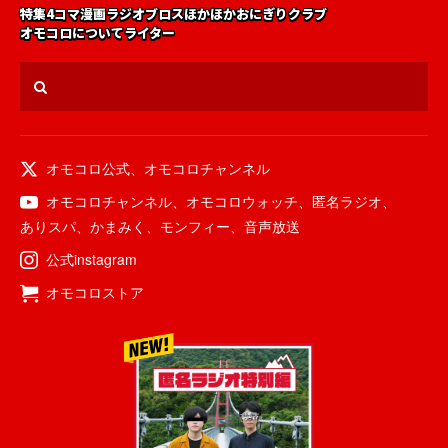
特集
4コマ漫画
ラジオ
ブロス
ほかほかおにぎりクラブ
オモコロについて
ライター
オモコロ公式
、
オモコロチャンネル
オモコロチャンネル
、
オモコロウォッチ
、
匿名ラジオ
、
ありスパ
、
かまみく
、
モンフィー
、
音声放送
公式instagram
オモコロストア