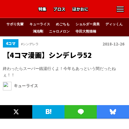
特集
ブロス
ほかおに
サボり先輩
キューライス
めごちも
ショルダー肩美
ディッくん
鴻池剛
ニャロメロン
寺田大熊猫楠
4コマ
2018-12-26
#シンデレラ
【4コマ漫画】シンデレラ52
終わったらスーパー銭湯行くよ！今年もあっという間だったね
ぇ！！
キューライス