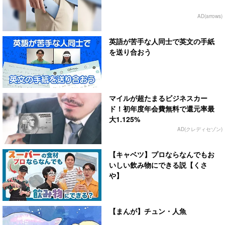
AD(arrows)
英語が苦手な人同士で英文の手紙
を送り合おう
マイルが超たまるビジネスカー
ド！初年度年会費無料で還元率最
大1.125%
AD(クレディセゾン)
【キャベツ】プロならなんでもお
いしい飲み物にできる説【くさ
や】
【まんが】チュン・人魚