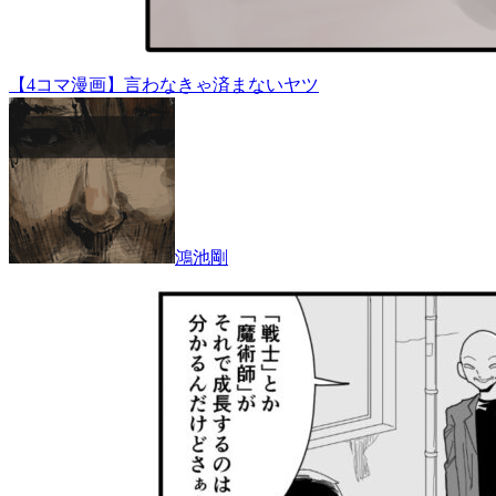
【4コマ漫画】言わなきゃ済まないヤツ
鴻池剛