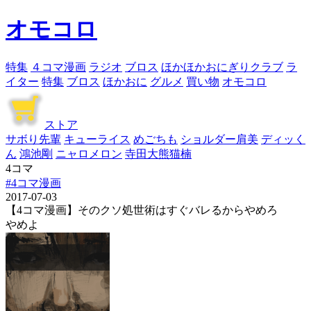
オモコロ
特集
４コマ漫画
ラジオ
ブロス
ほかほかおにぎりクラブ
ラ
イター
特集
ブロス
ほかおに
グルメ
買い物
オモコロ
ストア
サボり先輩
キューライス
めごちも
ショルダー肩美
ディッく
ん
鴻池剛
ニャロメロン
寺田大熊猫楠
4コマ
#4コマ漫画
2017-07-03
【4コマ漫画】そのクソ処世術はすぐバレるからやめろ
やめよ