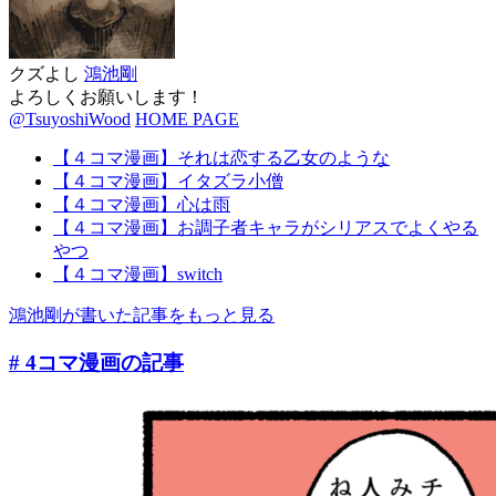
クズよし
鴻池剛
よろしくお願いします！
@TsuyoshiWood
HOME PAGE
【４コマ漫画】それは恋する乙女のような
【４コマ漫画】イタズラ小僧
【４コマ漫画】心は雨
【４コマ漫画】お調子者キャラがシリアスでよくやる
やつ
【４コマ漫画】switch
鴻池剛が書いた記事をもっと見る
# 4コマ漫画
の記事