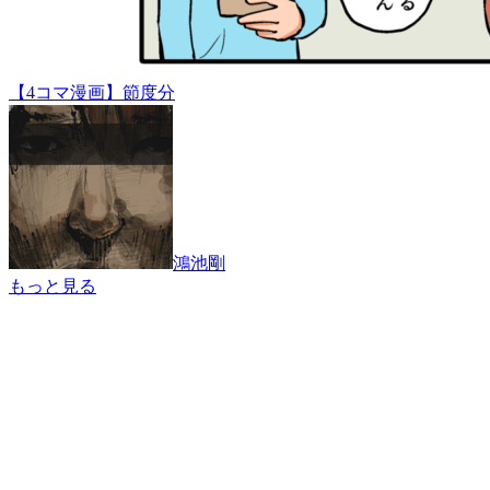
【4コマ漫画】節度分
鴻池剛
もっと見る