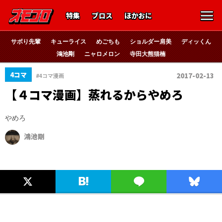
特集
ブロス
ほかおに
サボり先輩
キューライス
めごちも
ショルダー肩美
ディッくん
鴻池剛
ニャロメロン
寺田大熊猫楠
4コマ
2017-02-13
#4コマ漫画
【４コマ漫画】蒸れるからやめろ
やめろ
鴻池剛