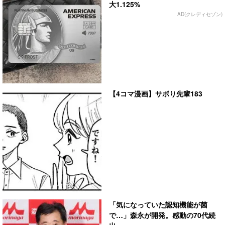
大1.125%
AD(クレディセゾン)
【4コマ漫画】サボり先輩183
「気になっていた認知機能が菌
で…」森永が開発。感動の70代続