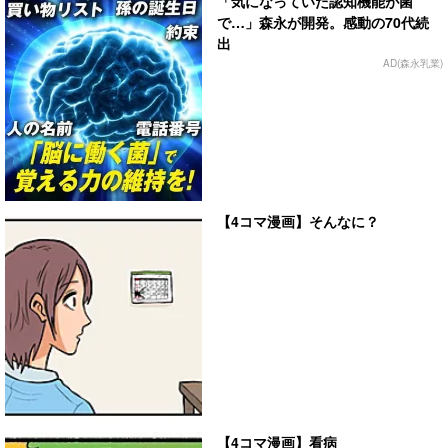
「気になっていた認知機能が菌
で…」森永が開発。感動の70代続
出
AD(森永乳業)
【4コマ漫画】そんなに？
【4コマ漫画】看病