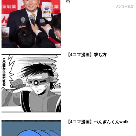
出
AD(森永乳業)
【4コマ漫画】撃ち方
【4コマ漫画】ぺんぎんくんwalk