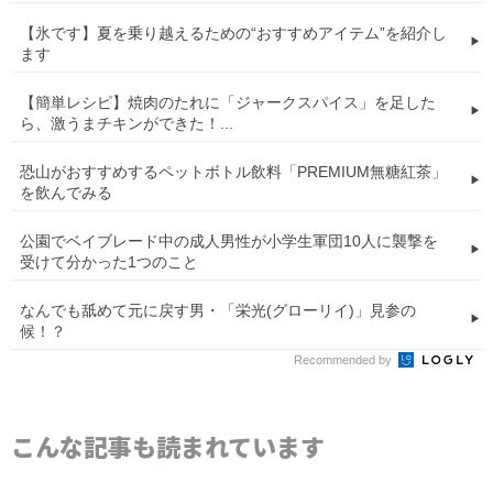
【氷です】夏を乗り越えるための“おすすめアイテム”を紹介し
ます
【簡単レシピ】焼肉のたれに「ジャークスパイス」を足した
ら、激うまチキンができた！...
恐山がおすすめするペットボトル飲料「PREMIUM無糖紅茶」
を飲んでみる
公園でベイブレード中の成人男性が小学生軍団10人に襲撃を
受けて分かった1つのこと
なんでも舐めて元に戻す男・「栄光(グローリイ)」見参の
候！？
Recommended by
こんな記事も読まれています