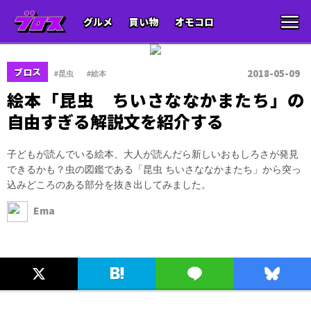
グルメ
買い物
オモコロ
、
ブロス
2018-05-09
#昆虫
#絵本
絵本「昆虫 ちいさななかまたち」の
自由すぎる解説文を紹介する
子どもが読んでいる絵本、大人が読んだら新しいおもしろさが発見
できるかも？虫の図鑑である「昆虫 ちいさななかまたち」から突っ
込みどころのある部分を抜き出してみました。
Ema