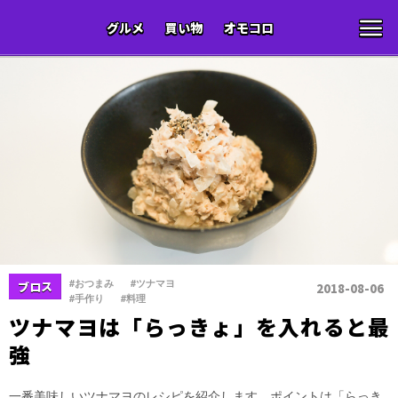
グルメ
買い物
オモコロ
、
、
#おつまみ
#ツナマヨ
ブロス
2018-08-06
、
#手作り
#料理
ツナマヨは「らっきょ」を入れると最
強
一番美味しいツナマヨのレシピを紹介します。ポイントは「らっき