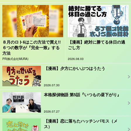
８月のロト6はこの方法で買え!!
【漫画】絶対に勝てる休日の過
６つの数字が『完全一致』する
ごし方
方法
PR(株式会社MURA)
2026.08.03
【漫画】夕方にかいぶつはうたう
2026.07.30
本格探偵物語 第5話『いつもの昼下がり』
2026.07.27
【漫画】恋に落ちたハッチンパモス（メ
ス）