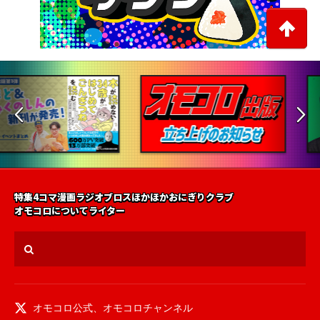
特集
4コマ漫画
ラジオ
ブロス
ほかほかおにぎりクラブ
オモコロについて
ライター
オモコロ公式
、
オモコロチャンネル