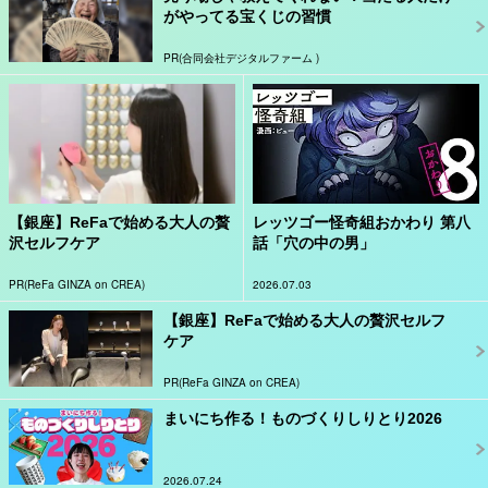
がやってる宝くじの習慣
PR(合同会社デジタルファーム )
【銀座】ReFaで始める大人の贅
レッツゴー怪奇組おかわり 第八
沢セルフケア
話「穴の中の男」
PR(ReFa GINZA on CREA)
2026.07.03
【銀座】ReFaで始める大人の贅沢セルフ
ケア
PR(ReFa GINZA on CREA)
まいにち作る！ものづくりしりとり2026
2026.07.24