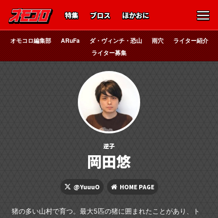
特集
ブロス
ほかおに
オモコロ編集部
ARuFa
ダ・ヴィンチ・恐山
雨穴
ライター紹介
ライター募集
逆子
岡田悠
@YuuuO
HOME PAGE
猪の多い山村で育つ。最大5匹の猪に囲まれたことがあり、ト