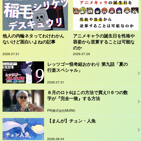
他人の内輪ネタってわけわかん
アニメキャラの誕生日を性格や
ないけど面白いよねの記事
容姿から逆算することは可能な
のか
2026.07.21
2026.07.29
レッツゴー怪奇組おかわり 第九話「夏の
行楽スペシャル」
2026.07.31
８月のロト6はこの方法で買え!!６つの数
字が『完全一致』する方法
PR(株式会社MURA)
【まんが】チュン・人魚
2026.08.04