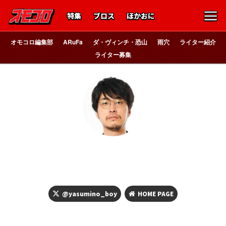
特集
ブロス
ほかおに
オモコロ編集部
ARuFa
ダ・ヴィンチ・恐山
雨穴
ライター紹介
ライター募集
宇宙のステルヴィア
ヤスミノ
@yasumino_boy
HOME PAGE
セラピストから「しっかりしている」と褒められるぐらい、し