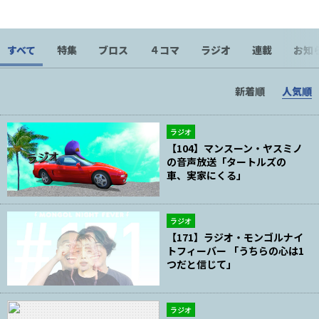
っかりしてます。
すべて
特集
ブロス
４コマ
ラジオ
連載
お知
新着順
人気順
ラジオ
【104】マンスーン・ヤスミノ
の音声放送「タートルズの
車、実家にくる」
ラジオ
【171】ラジオ・モンゴルナイ
トフィーバー 「うちらの心は1
つだと信じて」
ラジオ