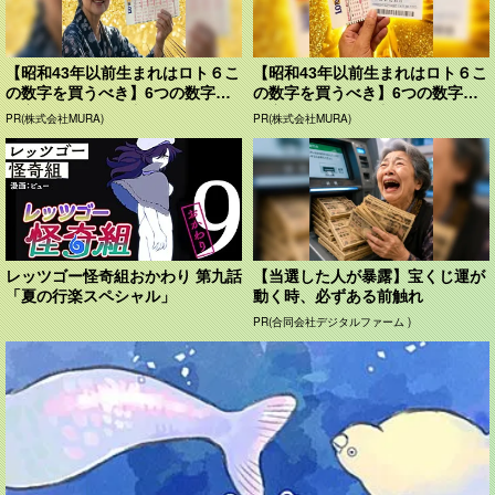
【昭和43年以前生まれはロト６こ
【昭和43年以前生まれはロト６こ
の数字を買うべき】6つの数字が
の数字を買うべき】6つの数字が
「完全一致」する方...
「完全一致」する方...
PR(株式会社MURA)
PR(株式会社MURA)
レッツゴー怪奇組おかわり 第九話
【当選した人が暴露】宝くじ運が
「夏の行楽スペシャル」
動く時、必ずある前触れ
PR(合同会社デジタルファーム )