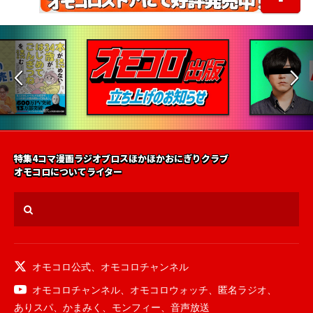
特集
4コマ漫画
ラジオ
ブロス
ほかほかおにぎりクラブ
オモコロについて
ライター
オモコロ公式
、
オモコロチャンネル
オモコロチャンネル
、
オモコロウォッチ
、
匿名ラジオ
、
ありスパ
、
かまみく
、
モンフィー
、
音声放送