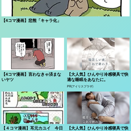
【4コマ漫画】悲熊「キャラ化」
【4コマ漫画】言わなきゃ済まな
【大人気】ひんやり冷感寝具で快
いヤツ
適な睡眠をあなたに。
PR(アイリスプラザ)
【４コマ漫画】耳元カユイ 今日
【大人気】ひんやり冷感寝具で快