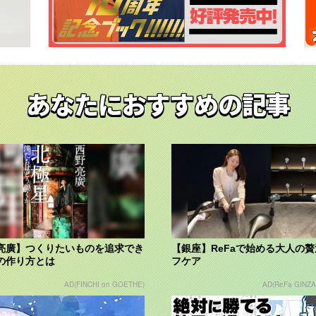
あなたにおすすめの記事
亮廣】つくりたいものを追求でき
【銀座】ReFaで始める大人の
の作り方とは
フケア
AD(FINCHI on GOETHE)
AD(ReFa GINZA