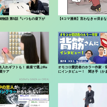
偵物語 第5話『いつもの昼下が
【4コマ漫画】言わなきゃ済ま
名入れギフトも！ 銀座で選ぶRe
オモコロ愛読者のホラー作家・
上質ケア
にインタビュー！ 聞き手（か
くのしん...
AD(ReFa GINZA on CREA)