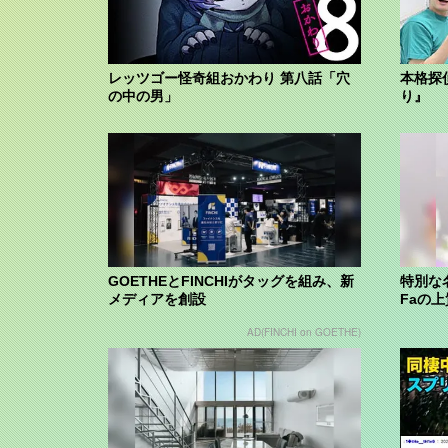
レッツゴー怪奇組おかわり 第八話「穴
本格探
の中の男」
り』
GOETHEとFINCHIがタッグを組み、新
特別な
メディアを創設
Faの
AD(FINCHI on GOETHE)