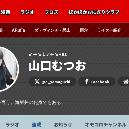
マ漫画
ラジオ
ブロス
ほかほかおにぎりクラブ
部
ARuFa
ダ・ヴィンチ・恐山
雨穴
ライター紹介
↙→↘↓↙←↘+BC
山口むつお
@e_yamaguchi
Facebook
を言う。海鮮丼の化身でもある。
ラジオ
連載
お知らせ
オモコロチャンネル