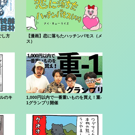
ごし方
【漫画】恋に落ちたハッチンパモス（メ
ス）
ブルのキ
1,000円以内で一番重いものを買え！重-
1グランプリ開催