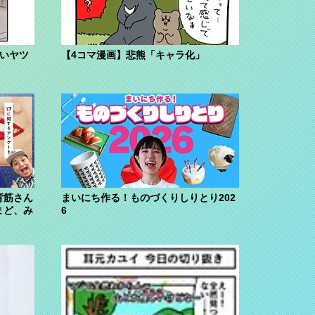
ないヤツ
【4コマ漫画】悲熊「キャラ化」
背筋さん
まいにち作る！ものづくりしりとり202
まど、み
6