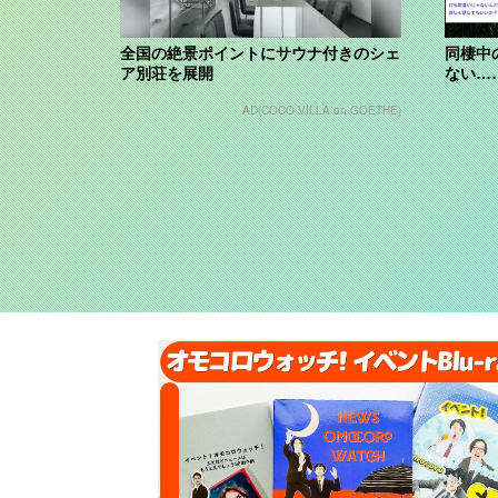
全国の絶景ポイントにサウナ付きのシェ
同棲中
ア別荘を展開
ない…
AD(COCO VILLA on GOETHE)