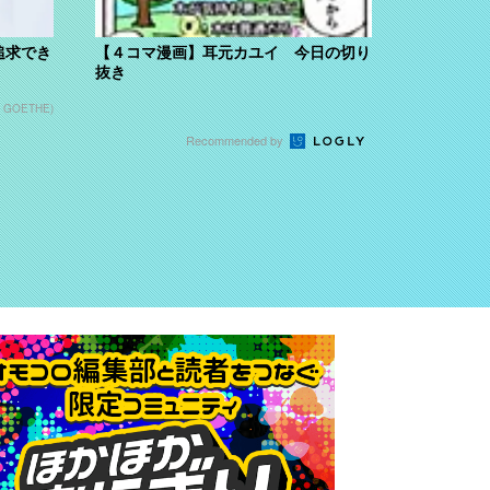
追求でき
【４コマ漫画】耳元カユイ 今日の切り
抜き
n GOETHE)
Recommended by