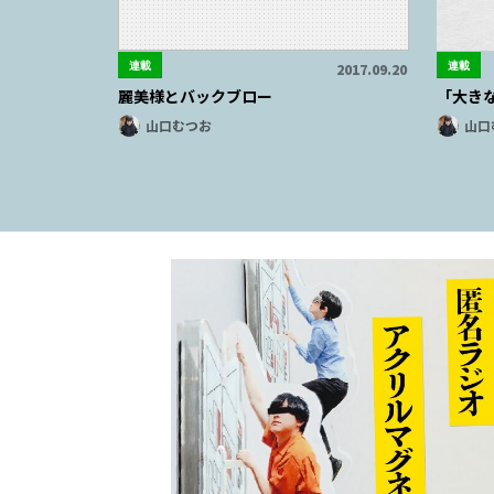
連載
連載
2017.09.20
麗美様とバックブロー
「大き
山口むつお
山口