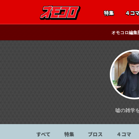
特集
４コ
オモコロ編集
嘘の雑学
すべて
特集
ブロス
４コマ