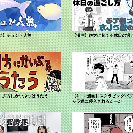
が】チュン・人魚
【漫画】絶対に勝てる休日の過
】夕方にかいぶつはうたう
【4コマ漫画】スクラビングバ
ャラ達に侵入されるシーン