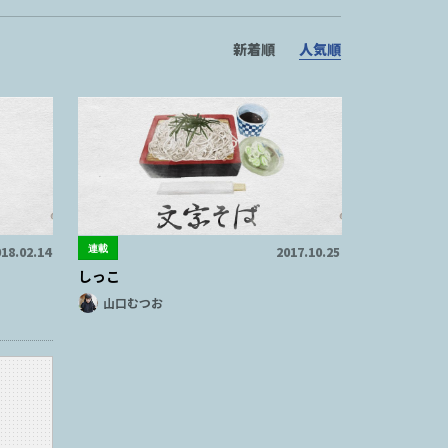
新着順
人気順
連載
18.02.14
2017.10.25
しっこ
山口むつお