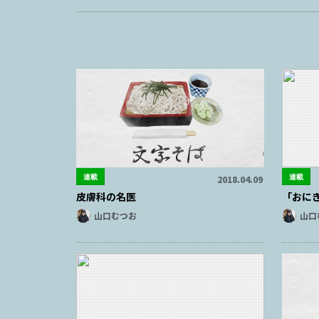
連載
連載
2018.04.09
皮膚科の名医
「おに
山口むつお
山口