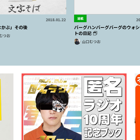
連載
2018.01.22
20
なかぶ」その後
バーグハンバーグバーグのウォシ
トの日記
むつお
山口むつお