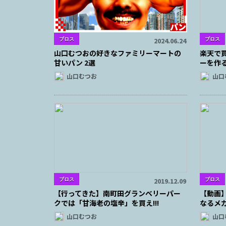
ブロス
ブロス
2024.06.24
山口むつおの好きなファミリーマートの
楽天で
甘いパン 2選
ーを作
山口むつお
山口
ブロス
ブロス
2019.12.09
【行ってきた】南町田グランベリーパー
【動画
クでは「甘海老の塩辛」を買え!!!
なるメ
山口むつお
山口