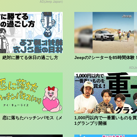
AD(Jeep Japan)
】絶対に勝てる休日の過ごし方
Jeepの7シーターを85時間体験
AD(J
】恋に落ちたハッチンパモス（メ
1,000円以内で一番重いものを買
1グランプリ開催