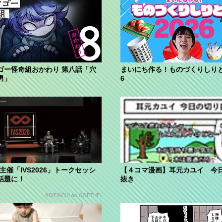
ゴー怪奇組おかわり 第八話「穴
まいにち作る！ものづくりしりと
男」
6
HI主催「IVS2026」トークセッシ
【４コマ漫画】耳元カユイ 今
話題に！
抜き
AD(FINCHI on GOETHE)