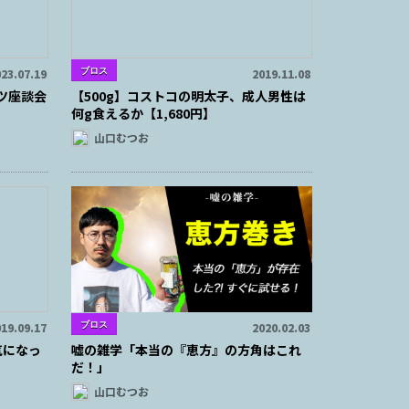
ブロス
23.07.19
2019.11.08
ツ座談会
【500g】コストコの明太子、成人男性は
何g食えるか【1,680円】
山口むつお
ブロス
19.09.17
2020.02.03
気になっ
嘘の雑学「本当の『恵方』の方角はこれ
だ！」
山口むつお