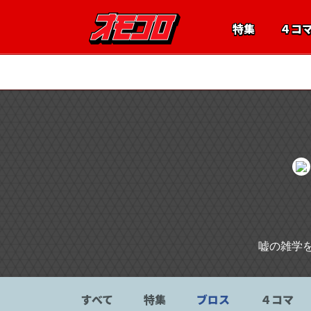
特集
４コ
オモコロ編集
嘘の雑学
すべて
特集
ブロス
４コマ