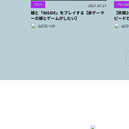
ブロス
ブロス記
2017.07.17
嫁と「INSIDE」をプレイする【非ゲーマ
【秒間
ーの嫁とゲームがしたい】
ピード
山口むつお
山口