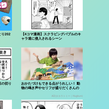
り202
【4コマ漫画】スクラビングバブルのキ
ャラ達に侵入されるシーン
日の切り
おかたづけもできる点がうれしい！ 動
物の鳴き声やセリフが盛りだくさんの
「アニア ...
AD(タカラトミー｜Hugkum)