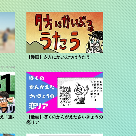
！
【漫画】夕方にかいぶつはうたう
eep Japan)
え！重-
【漫画】ぼくのかんがえたさいきょうの
恋リア