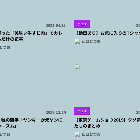
ブロス
2021.04.15
20
買った「美味い牛すじ肉」でカレ
【動画あり】お気に入りのTシャ
るだけの記事
山口むつお
むつお
ブロス
2019.12.24
20
】嘘の雑学「ヤンキーが元ヤンに
【東京ゲームショウ2019】クソ
カニズム」
たものまとめ
むつお
山口むつお