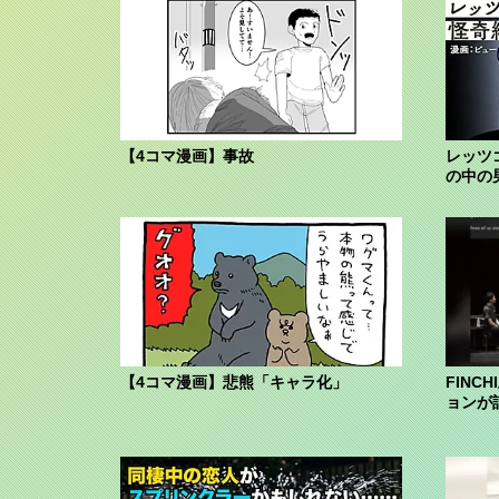
【4コマ漫画】事故
レッツ
の中の
【4コマ漫画】悲熊「キャラ化」
FINC
ョンが