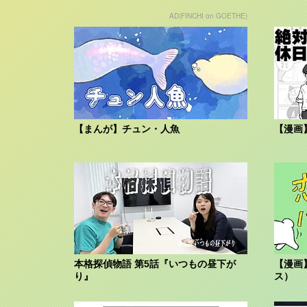
AD(FINCHI on GOETHE)
【まんが】チュン・人魚
【漫画
本格探偵物語 第5話『いつもの昼下が
【漫画
り』
ス）