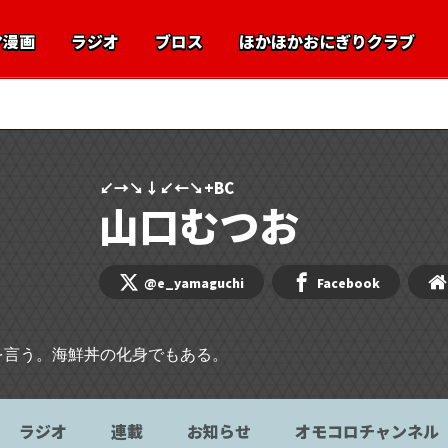
マ漫画
ラジオ
ブロス
ほかほかおにぎりクラブ
部
ARuFa
ダ・ヴィンチ・恐山
雨穴
ライター紹介
↙→↘↓↙←↘+BC
山口むつお
@e_yamaguchi
Facebook
を言う。海鮮丼の化身でもある。
ラジオ
連載
お知らせ
オモコロチャンネル