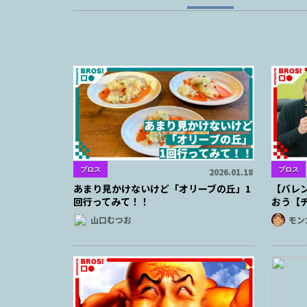
ブロス
ブロス
2026.01.18
あまり見かけないけど「オリーブの丘」1
【バレ
回行ってみて！！
おう【
山口むつお
モン