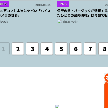
事広告
ブロス
2018.09.15
20
200万コマ】本当にヤバい「ハイス
悟空の父・バーダックが活躍する
カメラの世界」
たひとりの最終決戦」は今観ても
むつお
山口むつお
1
2
3
4
5
6
7
8