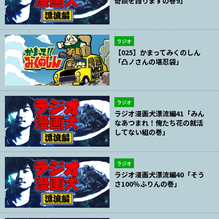
奇談を語りますの巻9」
ラジオ
【025】かまってみくのしん
「凸ノさんの堪忍袋」
ラジオ
ラジオ漫画犬漂流編41「みん
なあつまれ！俺たち花の就活
してない組の巻」
ラジオ
ラジオ漫画犬漂流編40「そう
さ100％ふりんの巻」