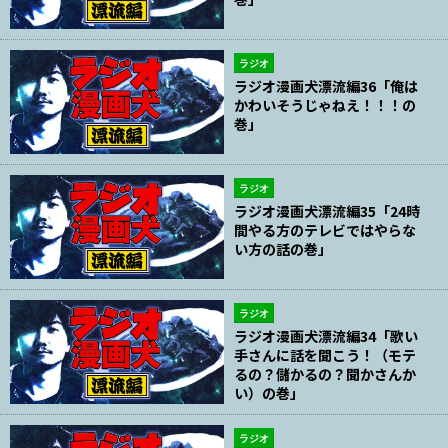
ラジオ
ラジオ漫画犬漂流編36「俺は
かわいそうじゃねえ！！！の
巻」
ラジオ
ラジオ漫画犬漂流編35「24時
間やる方のテレビではやらな
い方の話の巻」
ラジオ
ラジオ漫画犬漂流編34「歌い
手さんに話を聞こう！（モテ
るの？儲かるの？聞かさんか
い）の巻」
ラジオ