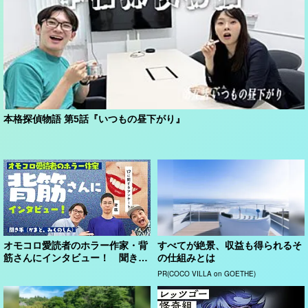
本格探偵物語 第5話『いつもの昼下がり』
オモコロ愛読者のホラー作家・背
すべてが絶景、収益も得られるそ
筋さんにインタビュー！ 聞き手
の仕組みとは
（かまど、みくのしん...
PR(COCO VILLA on GOETHE)