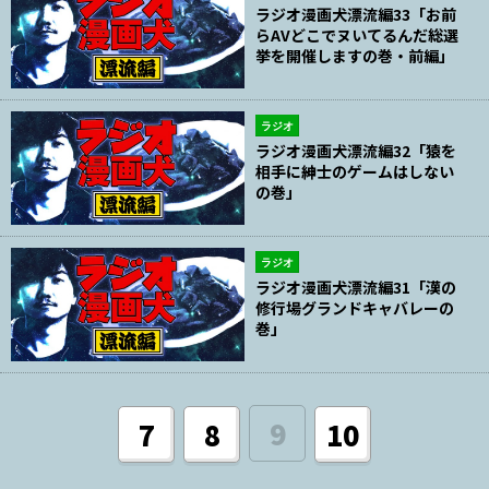
ラジオ漫画犬漂流編33「お前
らAVどこでヌいてるんだ総選
挙を開催しますの巻・前編」
ラジオ
ラジオ漫画犬漂流編32「猿を
相手に紳士のゲームはしない
の巻」
ラジオ
ラジオ漫画犬漂流編31「漢の
修行場グランドキャバレーの
巻」
9
7
8
10