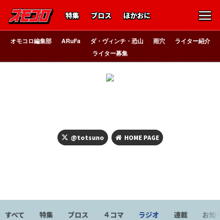
特集
ブロス
ほかおに
オモコロ編集部
ARuFa
ダ・ヴィンチ・恐山
雨穴
ライター紹介
ライター募集
なにわの
凸ノ
@totsuno
HOME PAGE
「トツノ」です。 浪速産の学祭系女装。喋っていないと死ぬ。
将来の夢は「吉高由里子さんと鳥貴族で飲む」苦手なものは
「ヤミ金ウシジマくんに出てくる怖い人達」
すべて
特集
ブロス
４コマ
ラジオ
連載
お知