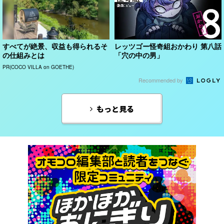
すべてが絶景、収益も得られるそ
レッツゴー怪奇組おかわり 第八話
の仕組みとは
「穴の中の男」
PR(COCO VILLA on GOETHE)
Recommended by
もっと見る