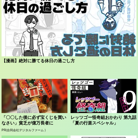
【漫画】絶対に勝てる休日の過ごし方
「〇〇した後に必ず宝くじを買い
レッツゴー怪奇組おかわり 第九話
なさい」貧乏が億万長者に
「夏の行楽スペシャル」
PR(合同会社デジタルファーム )