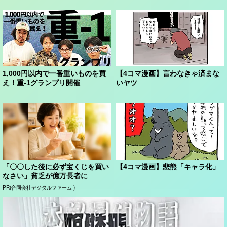
1,000円以内で一番重いものを買
【4コマ漫画】言わなきゃ済まな
え！重-1グランプリ開催
いヤツ
「〇〇した後に必ず宝くじを買い
【4コマ漫画】悲熊「キャラ化」
なさい」貧乏が億万長者に
PR(合同会社デジタルファーム )