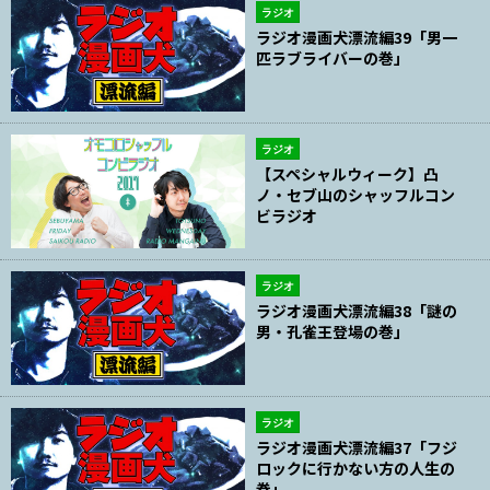
ラジオ
ラジオ漫画犬漂流編39「男一
匹ラブライバーの巻」
ラジオ
【スペシャルウィーク】凸
ノ・セブ山のシャッフルコン
ビラジオ
ラジオ
ラジオ漫画犬漂流編38「謎の
男・孔雀王登場の巻」
ラジオ
ラジオ漫画犬漂流編37「フジ
ロックに行かない方の人生の
巻」