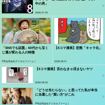
中の男」
2026.07.03
「SNSでも話題」60代から宝く
【4コマ漫画】悲熊「キャラ化」
じ運が変わる人の特徴
PR(合同会社デジタルファーム )
2026.08.01
【4コマ漫画】言わなきゃ済まないヤツ
2026.08.03
「どうせ当たらない」と思ってた私が本当
に当選した“買い方”がこれ
PR(合同会社デジタルファーム )