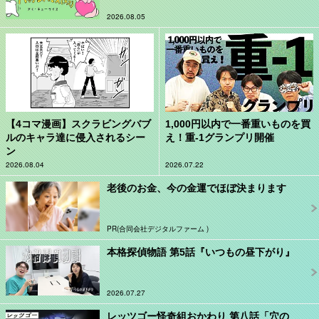
2026.08.05
【4コマ漫画】スクラビングバブ
1,000円以内で一番重いものを買
ルのキャラ達に侵入されるシー
え！重-1グランプリ開催
ン
2026.08.04
2026.07.22
老後のお金、今の金運でほぼ決まります
PR(合同会社デジタルファーム )
本格探偵物語 第5話『いつもの昼下がり』
2026.07.27
レッツゴー怪奇組おかわり 第八話「穴の