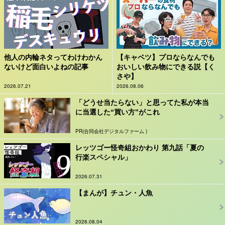
他人の内輪ネタってわけわかん
【キャベツ】プロならなんでも
ないけど面白いよねの記事
おいしい飲み物にできる説【く
さや】
2026.07.21
2026.08.06
「どうせ当たらない」と思ってた私が本当
に当選した“買い方”がこれ
PR(合同会社デジタルファーム )
レッツゴー怪奇組おかわり 第九話「夏の
行楽スペシャル」
2026.07.31
【まんが】チュン・人魚
2026.08.04