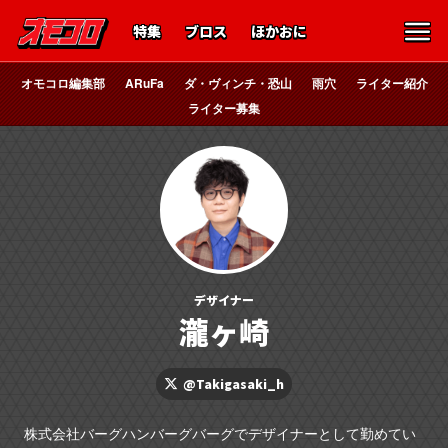
特集
ブロス
ほかおに
オモコロ編集部
ARuFa
ダ・ヴィンチ・恐山
雨穴
ライター紹介
ライター募集
デザイナー
瀧ヶ崎
@Takigasaki_h
株式会社バーグハンバーグバーグでデザイナーとして勤めてい