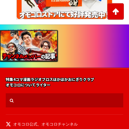
特集
4コマ漫画
ラジオ
ブロス
ほかほかおにぎりクラブ
オモコロについて
ライター
オモコロ公式
、
オモコロチャンネル