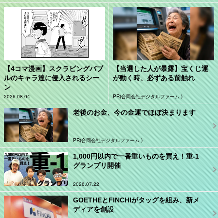
【4コマ漫画】スクラビングバブ
【当選した人が暴露】宝くじ運
ルのキャラ達に侵入されるシー
が動く時、必ずある前触れ
ン
2026.08.04
PR(合同会社デジタルファーム )
老後のお金、今の金運でほぼ決まります
PR(合同会社デジタルファーム )
1,000円以内で一番重いものを買え！重-1
グランプリ開催
2026.07.22
GOETHEとFINCHIがタッグを組み、新メ
ディアを創設