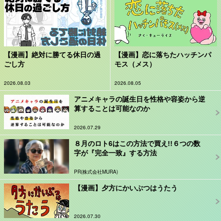
【漫画】絶対に勝てる休日の過
【漫画】恋に落ちたハッチンパ
ごし方
モス（メス）
2026.08.03
2026.08.05
アニメキャラの誕生日を性格や容姿から逆
算することは可能なのか
2026.07.29
８月のロト6はこの方法で買え!!６つの数
字が『完全一致』する方法
PR(株式会社MURA)
【漫画】夕方にかいぶつはうたう
2026.07.30