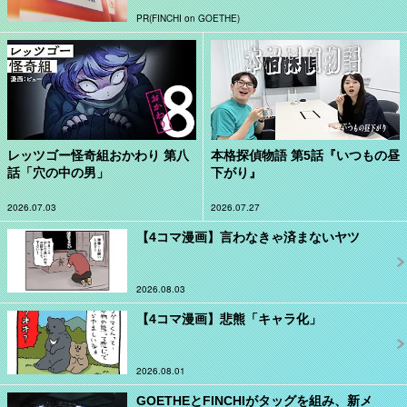
PR(FINCHI on GOETHE)
レッツゴー怪奇組おかわり 第八
本格探偵物語 第5話『いつもの昼
話「穴の中の男」
下がり』
2026.07.03
2026.07.27
【4コマ漫画】言わなきゃ済まないヤツ
2026.08.03
【4コマ漫画】悲熊「キャラ化」
2026.08.01
GOETHEとFINCHIがタッグを組み、新メ