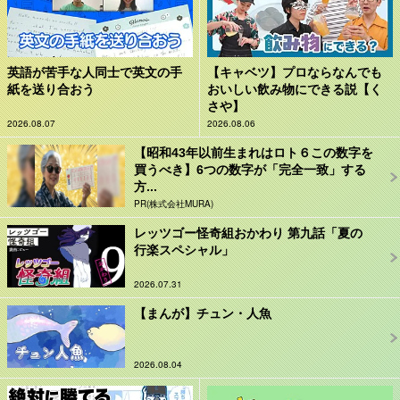
英語が苦手な人同士で英文の手
【キャベツ】プロならなんでも
紙を送り合おう
おいしい飲み物にできる説【く
さや】
2026.08.07
2026.08.06
【昭和43年以前生まれはロト６この数字を
買うべき】6つの数字が「完全一致」する
方...
PR(株式会社MURA)
レッツゴー怪奇組おかわり 第九話「夏の
行楽スペシャル」
2026.07.31
【まんが】チュン・人魚
2026.08.04