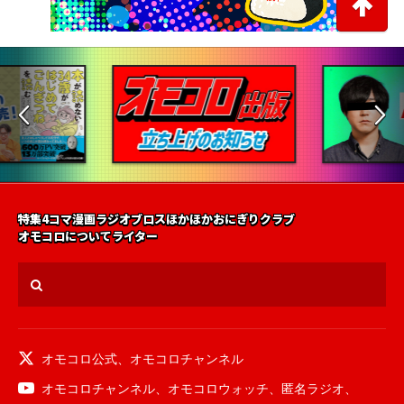
特集
4コマ漫画
ラジオ
ブロス
ほかほかおにぎりクラブ
オモコロについて
ライター
オモコロ公式
、
オモコロチャンネル
オモコロチャンネル
、
オモコロウォッチ
、
匿名ラジオ
、