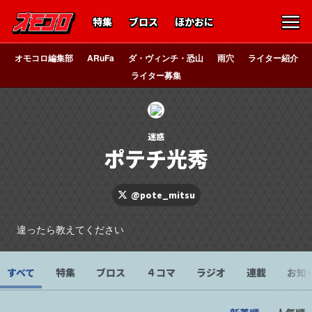
特集
ブロス
ほかおに
オモコロ編集部
ARuFa
ダ・ヴィンチ・恐山
雨穴
ライター紹介
ライター募集
迷惑
ポテチ光秀
@pote_mitsu
違ったら教えてください
すべて
特集
ブロス
４コマ
ラジオ
連載
お知