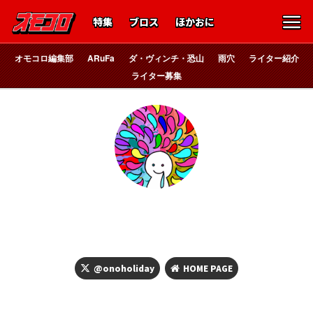
特集
ブロス
ほかおに
オモコロ編集部
ARuFa
ダ・ヴィンチ・恐山
雨穴
ライター紹介
ライター募集
オモコロスタッフ
小野ほりでい
@onoholiday
HOME PAGE
どうして、地球には分け合えばありあまるほどの資源があるの