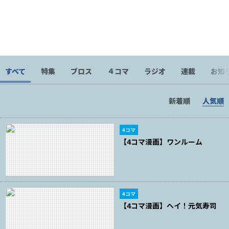
に、人々は憎しみ、奪い合い、富の豊かさを競うのでしょう
か。そんな疑問を抱き、心はすさみ、路上で子供に切り餅を投
げつけていた私を拾ってくれたのがオモコロでした。今ではオ
モコロスタッフ全員で切り餅を投げています。
すべて
特集
ブロス
４コマ
ラジオ
連載
お知
新着順
人気順
4コマ
【4コマ漫画】ワンルーム
4コマ
【4コマ漫画】ヘイ！元気寿司