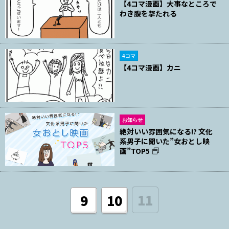
【4コマ漫画】大事なところで
わき腹を撃たれる
4コマ
【4コマ漫画】カニ
お知らせ
絶対いい雰囲気になる!? 文化
系男子に聞いた”女おとし映
画”TOP5
11
9
10