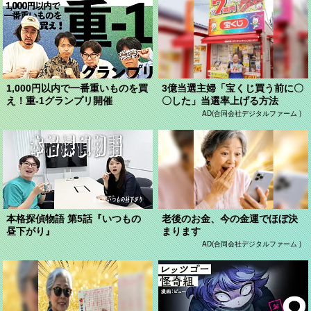
1,000円以内で一番重いものを買
3億当選主婦「宝くじ買う前に〇
え！重-1グランプリ開催
〇した」当選率上げる方法
AD(合同会社デジタルファーム )
本格探偵物語 第5話『いつもの
老後のお金、今の金運でほぼ決
昼下がり』
まります
AD(合同会社デジタルファーム )