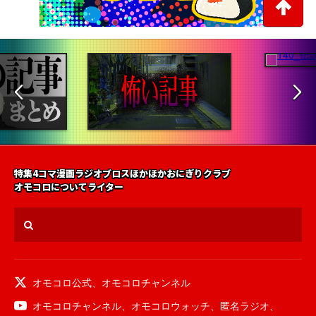
特集
4コマ漫画
ラジオ
ブロス
ほかほかおにぎりクラブ
オモコロについて
ライター
オモコロ公式
、
オモコロチャンネル
オモコロチャンネル
、
オモコロウォッチ
、
匿名ラジオ
、