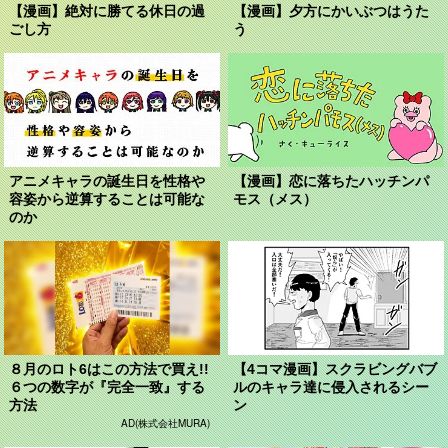
【漫画】絶対に勝てる休日の過
【漫画】夕方にかいぶつはうた
ごし方
う
アニメキャラの誕生日を性格や
【漫画】恋に落ちたハッチンパ
容姿から逆算することは可能な
モス（メス）
のか
８月のロト6はこの方法で買え!!
【4コマ漫画】スクラビングバブ
６つの数字が『完全一致』する
ルのキャラ達に侵入されるシー
方法
ン
AD(株式会社MURA)