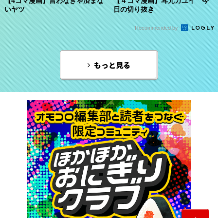
【4コマ漫画】言わなきゃ済まな
【４コマ漫画】耳元カユイ 今
いヤツ
日の切り抜き
Recommended by
もっと見る