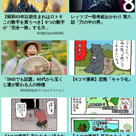
【昭和43年以前生まれはロト６
レッツゴー怪奇組おかわり 第八
この数字を買うべき】6つの数字
話「穴の中の男」
が「完全一致」する方...
AD(株式会社MURA)
「SNSでも話題」60代から宝く
【4コマ漫画】悲熊「キャラ化」
じ運が変わる人の特徴
AD(合同会社デジタルファーム )