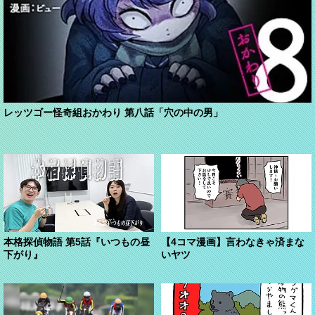
レッツゴー怪奇組おかわり 第八話「穴の中の男」
本格探偵物語 第5話『いつもの昼
【4コマ漫画】言わなきゃ済まな
下がり』
いヤツ