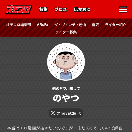
特集
ブロス
ほかおに
オモコロ編集部
ARuFa
ダ・ヴィンチ・恐山
雨穴
ライター紹介
ライター募集
例のヤツ、略して
のやつ
@noyat2u_t
本当はエロ漫画が描きたいのですが、まだ恥ずかしいので練習