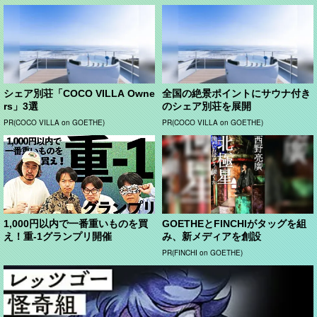
シェア別荘「COCO VILLA Owne
全国の絶景ポイントにサウナ付き
rs」3選
のシェア別荘を展開
PR(COCO VILLA on GOETHE)
PR(COCO VILLA on GOETHE)
1,000円以内で一番重いものを買
GOETHEとFINCHIがタッグを組
え！重-1グランプリ開催
み、新メディアを創設
PR(FINCHI on GOETHE)