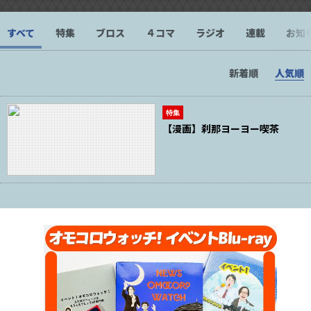
すべて
特集
ブロス
４コマ
ラジオ
連載
お知
新着順
人気順
特集
【漫画】刹那ヨーヨー喫茶