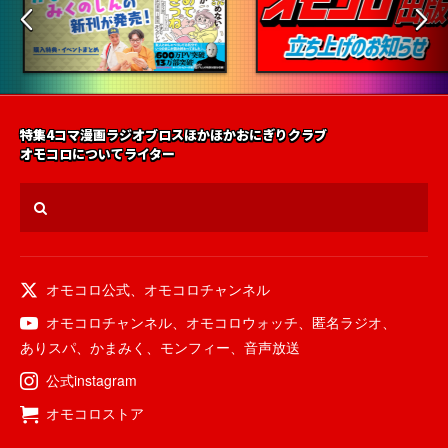
特集
4コマ漫画
ラジオ
ブロス
ほかほかおにぎりクラブ
オモコロについて
ライター
オモコロ公式
、
オモコロチャンネル
オモコロチャンネル
、
オモコロウォッチ
、
匿名ラジオ
、
ありスパ
、
かまみく
、
モンフィー
、
音声放送
公式instagram
オモコロストア