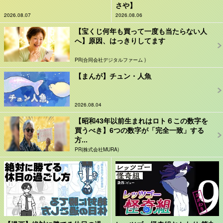
さや】
2026.08.07
2026.08.06
【宝くじ何年も買って一度も当たらない人
へ】原因、はっきりしてます
PR(合同会社デジタルファーム )
【まんが】チュン・人魚
2026.08.04
【昭和43年以前生まれはロト６この数字を
買うべき】6つの数字が「完全一致」する
方...
PR(株式会社MURA)