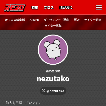
特集
ブロス
ほかおに
オモコロ編集部
ARuFa
ダ・ヴィンチ・恐山
雨穴
ライター紹介
ライター募集
山の生き物
nezutako
@nezutako
仙人を目指しています。