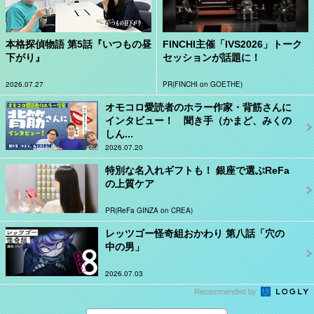
本格探偵物語 第5話『いつもの昼
FINCHI主催「IVS2026」トーク
下がり』
セッションが話題に！
2026.07.27
PR(FINCHI on GOETHE)
オモコロ愛読者のホラー作家・背筋さんに
インタビュー！ 聞き手（かまど、みくの
しん...
2026.07.20
特別な名入れギフトも！ 銀座で選ぶReFa
の上質ケア
PR(ReFa GINZA on CREA)
レッツゴー怪奇組おかわり 第八話「穴の
中の男」
2026.07.03
Recommended by