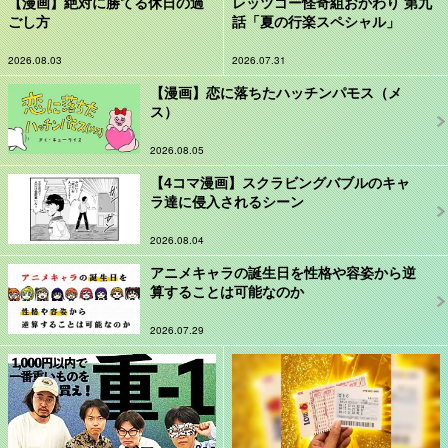
【漫画】絶対に勝てる休日の過
レッツゴー怪奇組おかわり 第九
ごし方
話「夏の行楽スペシャル」
2026.08.03
2026.07.31
【漫画】恋に落ちたハッチンパモス（メ
ス）
2026.08.05
【4コマ漫画】スクラビングバブルのキャ
ラ達に侵入されるシーン
2026.08.04
アニメキャラの誕生日を性格や容姿から逆
算することは可能なのか
2026.07.29