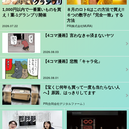
1,000円以内で一番重いものを買
８月のロト6はこの方法で買え!!
え！重-1グランプリ開催
６つの数字が『完全一致』する
方法
2026.07.22
PR(株式会社MURA)
【4コマ漫画】言わなきゃ済まないヤツ
2026.08.03
【4コマ漫画】悲熊「キャラ化」
2026.08.01
【宝くじ何年も買って一度も当たらない人
へ】原因、はっきりしてます
PR(合同会社デジタルファーム )