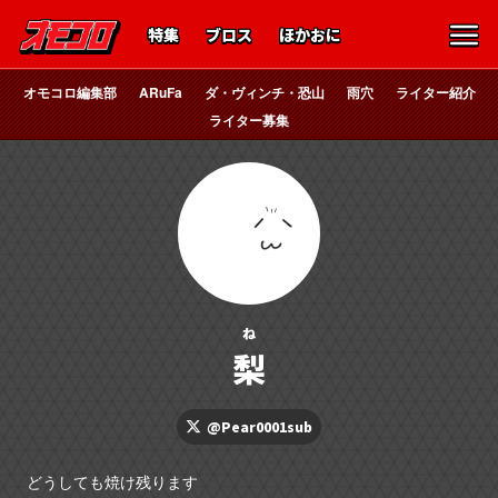
特集
ブロス
ほかおに
オモコロ編集部
ARuFa
ダ・ヴィンチ・恐山
雨穴
ライター紹介
ライター募集
ね
梨
@Pear0001sub
どうしても焼け残ります