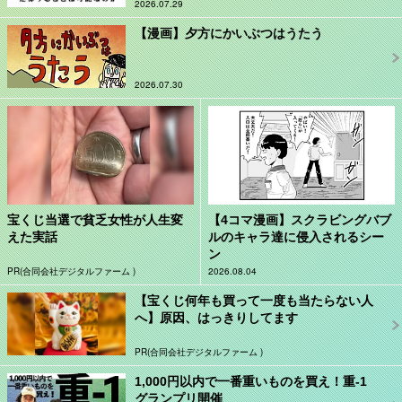
2026.07.29
【漫画】夕方にかいぶつはうたう
2026.07.30
宝くじ当選で貧乏女性が人生変
【4コマ漫画】スクラビングバブ
えた実話
ルのキャラ達に侵入されるシー
ン
PR(合同会社デジタルファーム )
2026.08.04
【宝くじ何年も買って一度も当たらない人
へ】原因、はっきりしてます
PR(合同会社デジタルファーム )
1,000円以内で一番重いものを買え！重-1
グランプリ開催