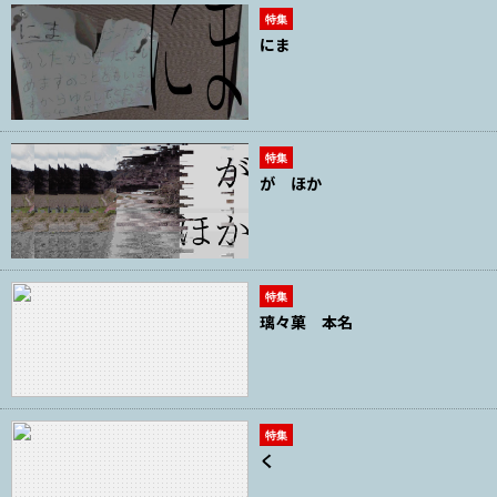
特集
にま
特集
が ほか
特集
璃々菓 本名
特集
く