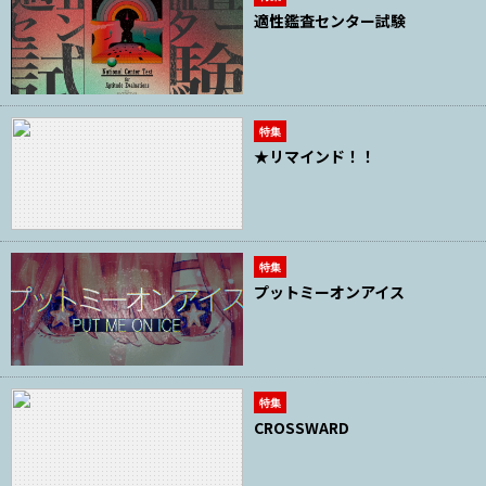
適性鑑査センター試験
特集
★リマインド！！
特集
プットミーオンアイス
特集
CROSSWARD