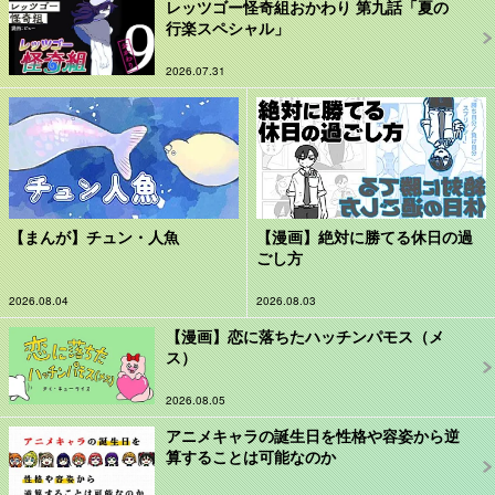
レッツゴー怪奇組おかわり 第九話「夏の
行楽スペシャル」
2026.07.31
【まんが】チュン・人魚
【漫画】絶対に勝てる休日の過
ごし方
2026.08.04
2026.08.03
【漫画】恋に落ちたハッチンパモス（メ
ス）
2026.08.05
アニメキャラの誕生日を性格や容姿から逆
算することは可能なのか