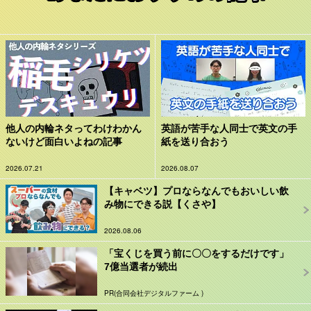
他人の内輪ネタってわけわかん
英語が苦手な人同士で英文の手
ないけど面白いよねの記事
紙を送り合おう
2026.07.21
2026.08.07
【キャベツ】プロならなんでもおいしい飲
み物にできる説【くさや】
2026.08.06
「宝くじを買う前に〇〇をするだけです」
7億当選者が続出
PR(合同会社デジタルファーム )