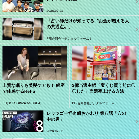
2026.07.22
「占い師だけが知ってる〝お金が増える人
の共通点〟」
PR(合同会社デジタルファーム )
上質な眠りも美髪ケアも！ 銀座
3億当選主婦「宝くじ買う前に〇
で体感するReFa
〇した」当選率上げる方法
PR(ReFa GINZA on CREA)
PR(合同会社デジタルファーム )
レッツゴー怪奇組おかわり 第八話「穴の
中の男」
2026.07.03