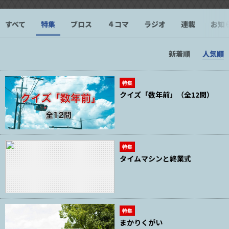
すべて
特集
ブロス
４コマ
ラジオ
連載
お知
新着順
人気順
特集
クイズ「数年前」（全12問）
特集
タイムマシンと終業式
特集
まかりくがい