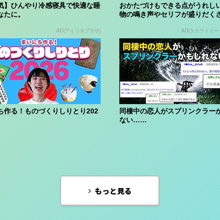
気】ひんやり冷感寝具で快適な睡
おかたづけもできる点がうれしい
なたに。
物の鳴き声やセリフが盛りだく
「アニア ...
AD(アイリスプラザ)
AD(タカラトミー｜
ち作る！ものづくりしりとり202
同棲中の恋人がスプリンクラー
ない……
もっと見る