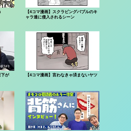
う
【4コマ漫画】スクラビングバブルのキ
ャラ達に侵入されるシーン
昼下が
【4コマ漫画】言わなきゃ済まないヤツ