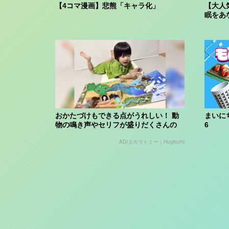
【4コマ漫画】悲熊「キャラ化」
【大人
眠をあ
おかたづけもできる点がうれしい！ 動
まいに
物の鳴き声やセリフが盛りだくさんの
6
「アニア ...
AD(タカラトミー｜Hugkum)