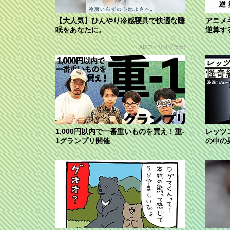
【大人気】ひんやり冷感寝具で快適な睡
アニメ
眠をあなたに。
逆算す
AD(アイリスプラザ)
1,000円以内で一番重いものを買え！重-
レッツ
1グランプリ開催
の中の