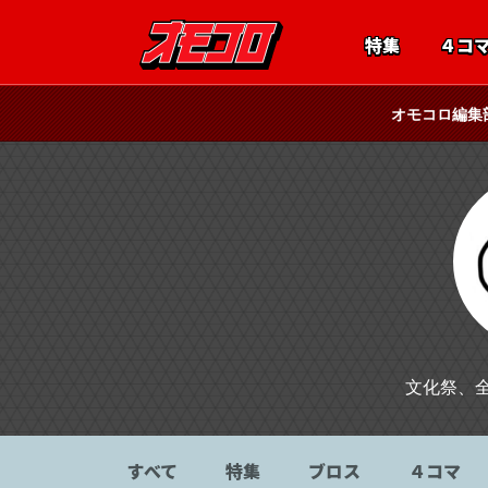
特集
４コ
オモコロ編集
文化祭、
すべて
特集
ブロス
４コマ