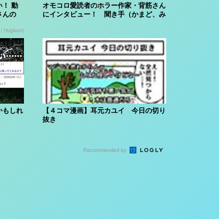
！ 動
オモコロ愛読者のホラー作家・背筋さん
さんの
にインタビュー！ 聞き手（かまど、み
くのしん...
Hugkum)
かもしれ
【４コマ漫画】耳元カユイ 今日の切り
抜き
Recommended by