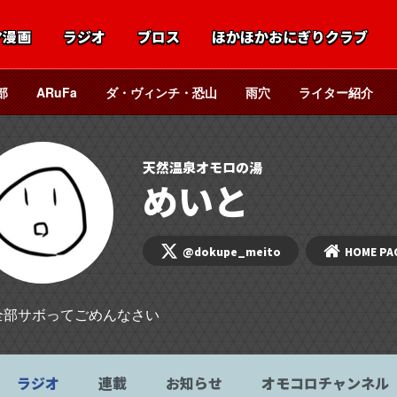
マ漫画
ラジオ
ブロス
ほかほかおにぎりクラブ
部
ARuFa
ダ・ヴィンチ・恐山
雨穴
ライター紹介
天然温泉オモロの湯
めいと
@dokupe_meito
HOME PA
全部サボってごめんなさい
ラジオ
連載
お知らせ
オモコロチャンネル