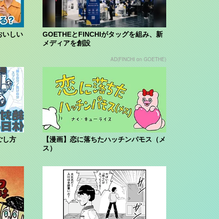
おいしい
GOETHEとFINCHIがタッグを組み、新
メディアを創設
AD(FINCHI on GOETHE)
ごし方
【漫画】恋に落ちたハッチンパモス（メ
ス）