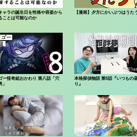
キャラの誕生日を性格や容姿から
【漫画】夕方にかいぶつはうた
ることは可能なのか
ゴー怪奇組おかわり 第八話「穴
本格探偵物語 第5話『いつもの
男」
り』