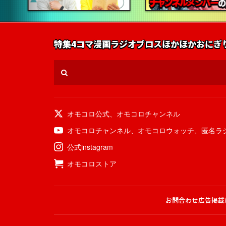
特集
4コマ漫画
ラジオ
ブロス
ほかほかおにぎ
オモコロ公式
、
オモコロチャンネル
オモコロチャンネル
、
オモコロウォッチ
、
匿名ラ
公式instagram
オモコロストア
お問合わせ
広告掲載