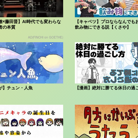
徹×藤田晋】AI時代でも変わらな
【キャベツ】プロならなんでも
者の本質
飲み物にできる説【くさや】
AD(FINCHI on GOETHE)
が】チュン・人魚
【漫画】絶対に勝てる休日の過