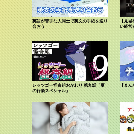
英語が苦手な人同士で英文の手紙を送り
【見城
合おう
い経営
レッツゴー怪奇組おかわり 第九話「夏
【まん
の行楽スペシャル」