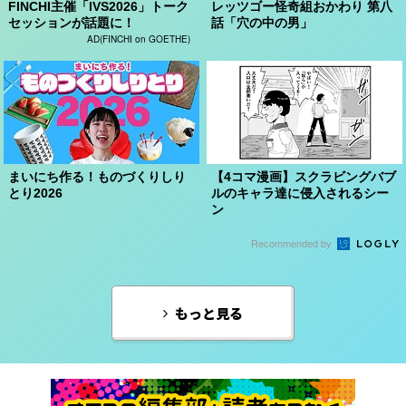
FINCHI主催「IVS2026」トーク
レッツゴー怪奇組おかわり 第八
セッションが話題に！
話「穴の中の男」
AD(FINCHI on GOETHE)
まいにち作る！ものづくりしり
【4コマ漫画】スクラビングバブ
とり2026
ルのキャラ達に侵入されるシー
ン
Recommended by
もっと見る