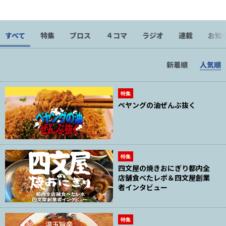
思い出野郎Aチーム サックス担当
すべて
特集
ブロス
４コマ
ラジオ
連載
お知
新着順
人気順
特集
ペヤングの油ぜんぶ抜く
特集
四文屋の焼きおにぎり都内全
店舗食べたレポ＆四文屋創業
者インタビュー
特集