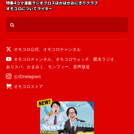
特集
4コマ漫画
ラジオ
ブロス
ほかほかおにぎりクラブ
オモコロについて
ライター
オモコロ公式
、
オモコロチャンネル
オモコロチャンネル
、
オモコロウォッチ
、
匿名ラジオ
、
ありスパ
、
かまみく
、
モンフィー
、
音声放送
公式instagram
オモコロストア