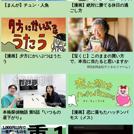
【まんが】チュン・人魚
【漫画】絶対に勝てる休日の過
ごし方
【漫画】夕方にかいぶつはうた
【宝くじ】このままの買い方
う
で、本当に当たると思いますか
AD(合同会社デジタルファーム )
本格探偵物語 第5話『いつもの
【漫画】恋に落ちたハッチンパ
昼下がり』
モス（メス）