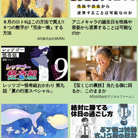
８月のロト6はこの方法で買え!!
アニメキャラの誕生日を性格や
６つの数字が『完全一致』する
容姿から逆算することは可能な
方法
のか
AD(株式会社MURA)
レッツゴー怪奇組おかわり 第九
【宝くじの裏技】当たる側に回
話「夏の行楽スペシャル」
るか、このままか
AD(合同会社デジタルファーム )