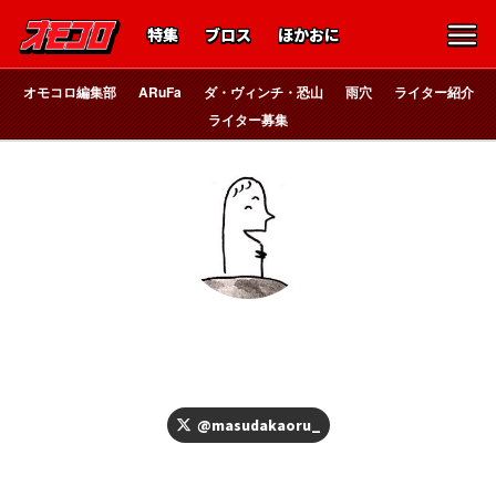
特集
ブロス
ほかおに
オモコロ編集部
ARuFa
ダ・ヴィンチ・恐山
雨穴
ライター紹介
ライター募集
よろしくおねがいします
増田薫
@masudakaoru_
カオヤンハイ デザイン イラスト マンガ 児童向け絵画教室勤務