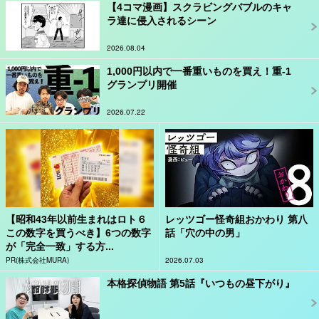
【4コマ漫画】スクラビングバブルのキャ
ラ達に侵入されるシーン
2026.08.04
1,000円以内で一番重いものを買え！重-1
グランプリ開催
2026.07.22
【昭和43年以前生まれはロト６
レッツゴー怪奇組おかわり 第八
この数字を買うべき】6つの数字
話「穴の中の男」
が「完全一致」する方...
PR(株式会社MURA)
2026.07.03
本格探偵物語 第5話『いつもの昼下がり』