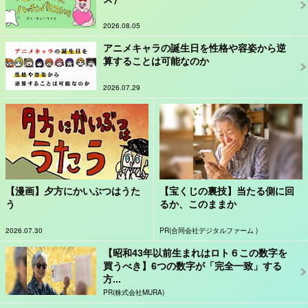
2026.08.05
アニメキャラの誕生日を性格や容姿から逆
算することは可能なのか
2026.07.29
【漫画】夕方にかいぶつはうた
【宝くじの裏技】当たる側に回
う
るか、このままか
2026.07.30
PR(合同会社デジタルファーム )
【昭和43年以前生まれはロト６この数字を
買うべき】6つの数字が「完全一致」する
方...
PR(株式会社MURA)