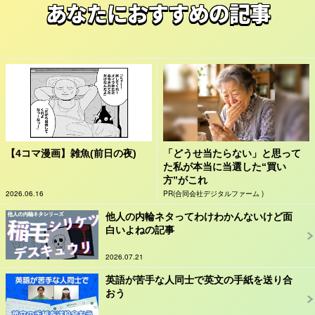
あなたにおすすめの記事
【4コマ漫画】雑魚(前日の夜)
「どうせ当たらない」と思って
た私が本当に当選した“買い
方”がこれ
2026.06.16
PR(合同会社デジタルファーム )
他人の内輪ネタってわけわかんないけど面
白いよねの記事
2026.07.21
英語が苦手な人同士で英文の手紙を送り合
おう