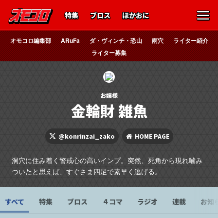
特集
ブロス
ほかおに
オモコロ編集部
ARuFa
ダ・ヴィンチ・恐山
雨穴
ライター紹介
ライター募集
お嬢様
金輪財 雑魚
@konrinzai_zako
HOME PAGE
洞穴に住み着く警戒心の高いインプ。突然、死角から現れ噛み
ついたと思えば、すぐさま四足で素早く逃げる。
すべて
特集
ブロス
４コマ
ラジオ
連載
お知