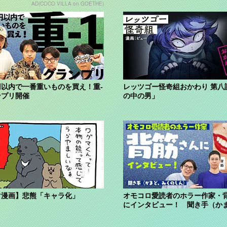
AD(COCO VILLA on GOETHE)
0円以内で一番重いものを買え！重-
レッツゴー怪奇組おかわり 第八
ンプリ開催
の中の男」
マ漫画】悲熊「キャラ化」
オモコロ愛読者のホラー作家・
にインタビュー！ 聞き手（か
くのしん...