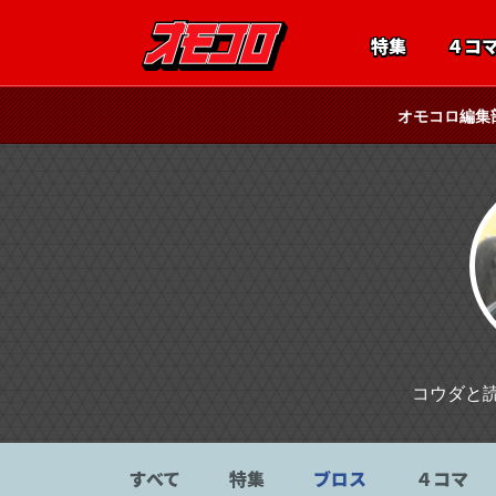
特集
４コ
オモコロ編集
コウダと
すべて
特集
ブロス
４コマ