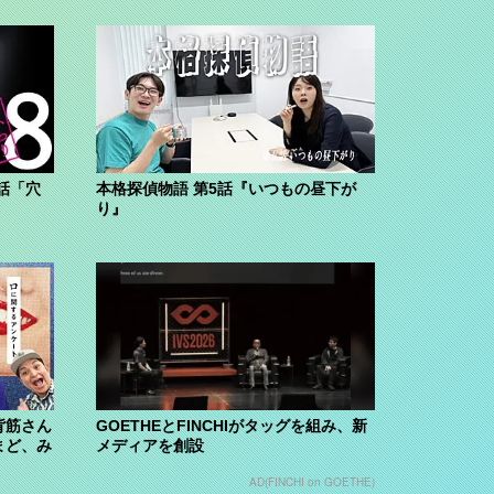
話「穴
本格探偵物語 第5話『いつもの昼下が
り』
背筋さん
GOETHEとFINCHIがタッグを組み、新
まど、み
メディアを創設
AD(FINCHI on GOETHE)