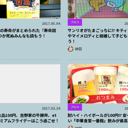
ブロス
2017.05.04
20
個もの寿命がまとめられた『寿命図
サンリオがたまごっちに!? キテ
いつか死ぬみんなも読もう！
やマイメロディと結婚して子ども
う！
神田
ブロス
2017.02.24
20
品100円、吉野家の牛豚丼、et
酎ハイ・ハイボールが100円!? 
 プレミアムフライデーはこう過ごせ！
い「中華食堂一番館」飲みが最高