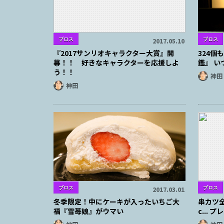
ブロス
ブロス
2017.05.10
『2017サンリオキャラクター大賞』開
324
幕！！ 好きなキャラクターを応援しよ
鑑』 
う！！
神田
神田
ブロス
ブロス
2017.03.01
冬季限定！中にケーキが入ったいちご大
串カツ全
福『雪苺娘』がウマい
c...