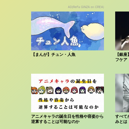
AD(ReFa GINZA on CREA)
【まんが】チュン・人魚
【銀座
フケア
アニメキャラの誕生日を性格や容姿から
すべて
逆算することは可能なのか
みとは