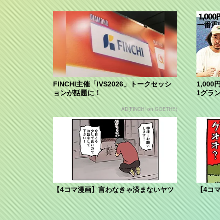
FINCHI主催「IVS2026」トークセッシ
1,00
ョンが話題に！
1グラ
AD(FINCHI on GOETHE)
【4コマ漫画】言わなきゃ済まないヤツ
【4コ