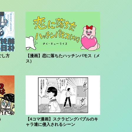
ごし方
【漫画】恋に落ちたハッチンパモス（メ
ス）
う
【4コマ漫画】スクラビングバブルのキ
ャラ達に侵入されるシーン