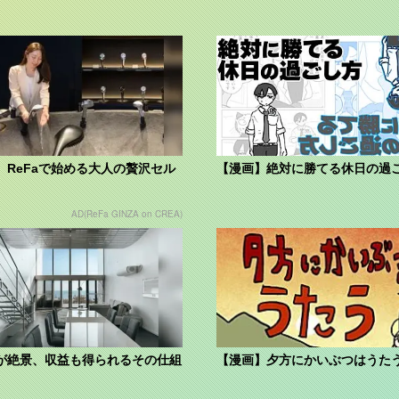
】ReFaで始める大人の贅沢セル
【漫画】絶対に勝てる休日の過
AD(ReFa GINZA on CREA)
が絶景、収益も得られるその仕組
【漫画】夕方にかいぶつはうた