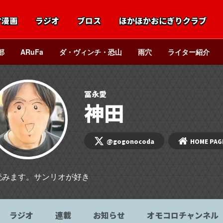
マ漫画
ラジオ
ブロス
ほかほかおにぎりクラブ
部
ARuFa
ダ・ヴィンチ・恐山
雨穴
ライター紹介
冨永愛
神田
@gogonocoda
HOME PAG
読みます。サンリオが好き
ラジオ
連載
お知らせ
オモコロチャンネル