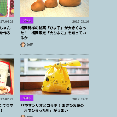
ブロス
17.04.26
2017.03.16
ィちゃん
福岡発祥の銘菓「ひよ子」が大きくなっ
を作ろ
た！ 福岡限定「大ひよこ」を知ってい
るか
神田
ブロス
17.02.23
2017.02.21
安くてウマ
FFやサンリオとコラボ！ あさひ製菓の
！
「月でひろった卵」がうまい