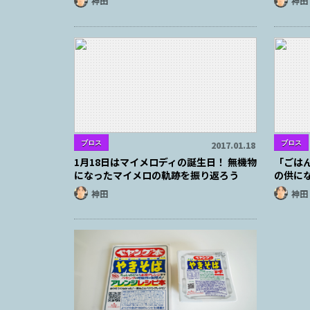
神田
神田
ブロス
ブロス
2017.01.18
1月18日はマイメロディの誕生日！ 無機物
「ごは
になったマイメロの軌跡を振り返ろう
の供に
神田
神田