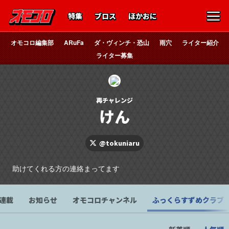
特集
ブロス
ほかおに
オモコロ編集部
ARuFa
ダ・ヴィンチ・恐山
雨穴
ライター紹介
ライター募集
再チャレンジ
けん
@tokuniaru
助けてくれる方の連絡まってます
連載
お知らせ
オモコロチャンネル
ふっくらすずめクラブ