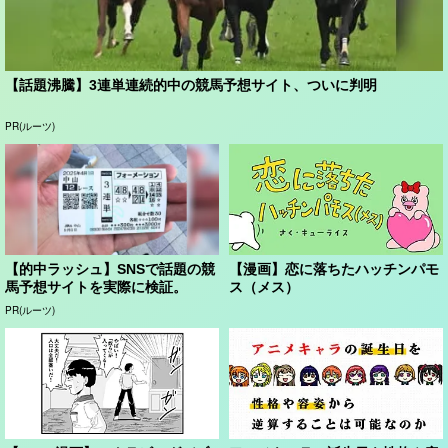
【話題沸騰】3連単連続的中の競馬予想サイト、ついに判明
PR(ルーツ)
【的中ラッシュ】SNSで話題の競
【漫画】恋に落ちたハッチンパモ
馬予想サイトを実際に検証。
ス（メス）
PR(ルーツ)