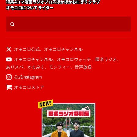
特集
4コマ漫画
ラジオ
ブロス
ほかほかおにぎりクラブ
オモコロについて
ライター
オモコロ公式
、
オモコロチャンネル
オモコロチャンネル
、
オモコロウォッチ
、
匿名ラジオ
、
ありスパ
、
かまみく
、
モンフィー
、
音声放送
公式instagram
オモコロストア