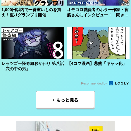
1,000円以内で一番重いものを買
オモコロ愛読者のホラー作家・背
え！重-1グランプリ開催
筋さんにインタビュー！ 聞き手
（かまど、みくのしん...
レッツゴー怪奇組おかわり 第八話
【4コマ漫画】悲熊「キャラ化」
「穴の中の男」
Recommended by
もっと見る