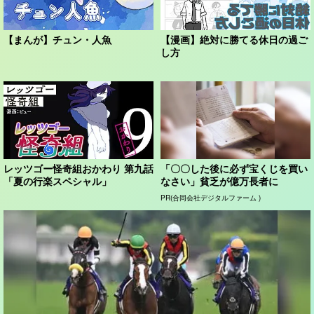
【まんが】チュン・人魚
【漫画】絶対に勝てる休日の過ご
し方
レッツゴー怪奇組おかわり 第九話
「〇〇した後に必ず宝くじを買い
「夏の行楽スペシャル」
なさい」貧乏が億万長者に
PR(合同会社デジタルファーム )