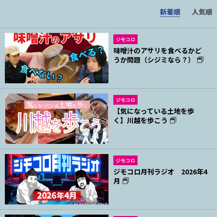
新着順
人気順
ジモコロ
味噌汁のアサリを食べるかど
うか問題（シジミなら？）
ジモコロ
【気になっている土地を歩
く】川越を歩こう
ジモコロ
ジモコロ月刊ラジオ 2026年4
月