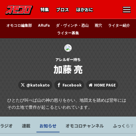
特集
ブロス
ほかおに
オモコロ編集部
ARuFa
ダ・ヴィンチ・恐山
雨穴
ライター紹介
ライター募集
アレルギー持ち
加藤 亮
@katokato
Facebook
HOME PAGE
ひとたび叫べば山の神の怒りをかい、地団太を踏めば翌年には
その土地で豊作が起こるといわれています。
ラジオ
連載
お知らせ
オモコロチャンネル
ふっくらす