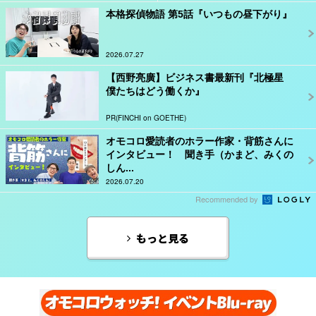
本格探偵物語 第5話『いつもの昼下がり』
2026.07.27
【西野亮廣】ビジネス書最新刊『北極星
僕たちはどう働くか』
PR(FINCHI on GOETHE)
オモコロ愛読者のホラー作家・背筋さんに
インタビュー！ 聞き手（かまど、みくの
しん...
2026.07.20
Recommended by
もっと見る