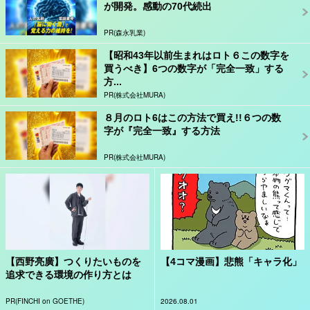
が開発。感動の70代続出
PR(森永乳業)
【昭和43年以前生まれはロト６この数字を
買うべき】6つの数字が「完全一致」する
方...
PR(株式会社MURA)
８月のロト6はこの方法で買え!!６つの数
字が『完全一致』する方法
PR(株式会社MURA)
【西野亮廣】つくりたいものを
【4コマ漫画】悲熊「キャラ化」
追求できる環境の作り方とは
PR(FINCHI on GOETHE)
2026.08.01