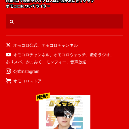
特集
4コマ漫画
ラジオ
ブロス
ほかほかおにぎりクラブ
オモコロについて
ライター
オモコロ公式
、
オモコロチャンネル
オモコロチャンネル
、
オモコロウォッチ
、
匿名ラジオ
、
ありスパ
、
かまみく
、
モンフィー
、
音声放送
公式instagram
オモコロストア