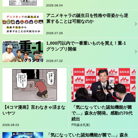
2026.08.04
アニメキャラの誕生日を性格や容姿から逆
算することは可能なのか
2026.07.29
1,000円以内で一番重いものを買え！重-1
グランプリ開催
2026.07.22
【4コマ漫画】言わなきゃ済まな
「気になっていた認知機能が菌
いヤツ
で…」森永が開発。感動の70代
続出
2026.08.03
PR(森永乳業)
「気になっていた認知機能が菌で…」森永