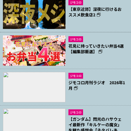
ジモコロ
【東京近郊】深夜に行けるお
ススメ飲食店2
ジモコロ
花見に持っていきたい弁当4選
【編集部厳選】
ジモコロ
ジモコロ月刊ラジオ 2026年1
月
ジモコロ
【ガンダム】閃光のハサウェ
イ最新作「キルケーの魔女」
を観た感想会【ネタバレあ