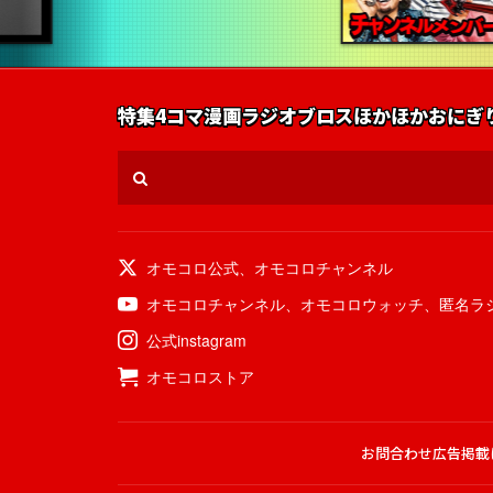
特集
4コマ漫画
ラジオ
ブロス
ほかほかおにぎ
オモコロ公式
、
オモコロチャンネル
オモコロチャンネル
、
オモコロウォッチ
、
匿名ラ
公式instagram
オモコロストア
お問合わせ
広告掲載