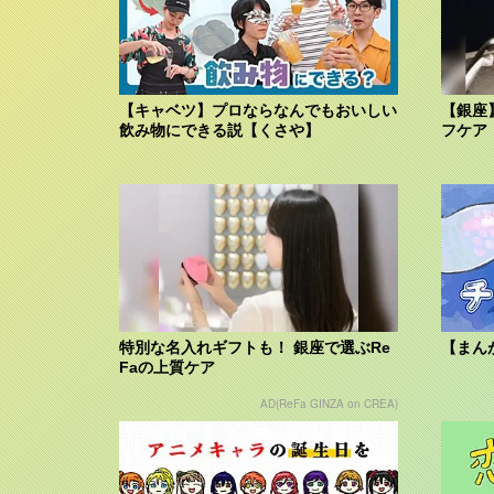
【キャベツ】プロならなんでもおいしい
【銀座
飲み物にできる説【くさや】
フケア
特別な名入れギフトも！ 銀座で選ぶRe
【まん
Faの上質ケア
AD(ReFa GINZA on CREA)