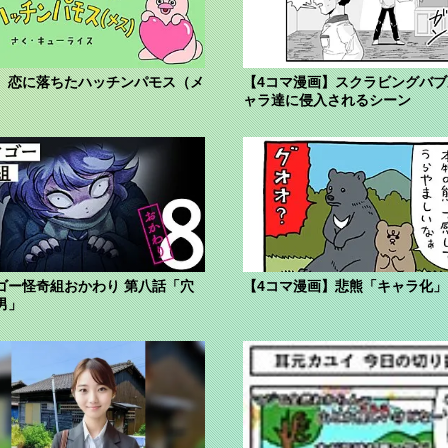
】恋に落ちたハッチンパモス（メ
【4コマ漫画】スクラビングバ
ャラ達に侵入されるシーン
ゴー怪奇組おかわり 第八話「穴
【4コマ漫画】悲熊「キャラ化」
男」