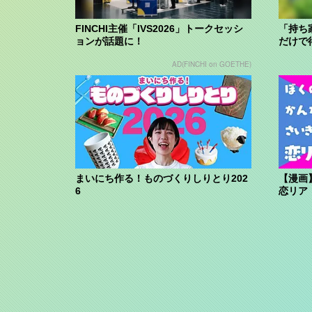
FINCHI主催「IVS2026」トークセッシ
「持ち
ョンが話題に！
だけで
AD(FINCHI on GOETHE)
まいにち作る！ものづくりしりとり202
【漫画
6
恋リア