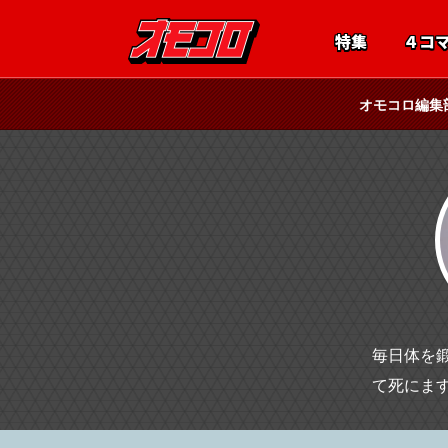
特集
４コ
オモコロ編集
毎日体を
て死にま