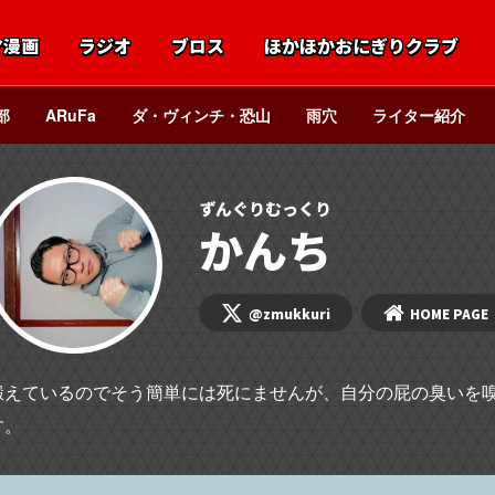
マ漫画
ラジオ
ブロス
ほかほかおにぎりクラブ
部
ARuFa
ダ・ヴィンチ・恐山
雨穴
ライター紹介
ずんぐりむっくり
かんち
@zmukkuri
HOME PAGE
鍛えているのでそう簡単には死にませんが、自分の屁の臭いを
す。