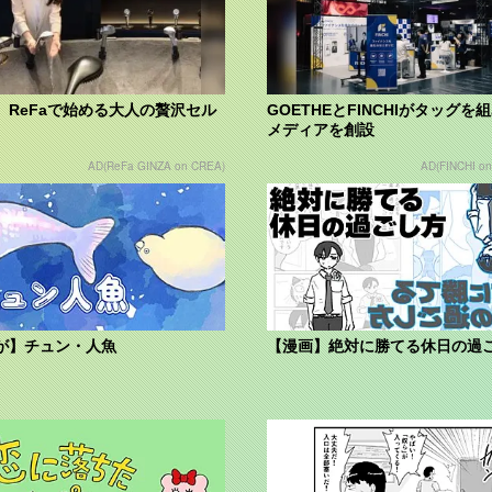
】ReFaで始める大人の贅沢セル
GOETHEとFINCHIがタッグを
メディアを創設
AD(ReFa GINZA on CREA)
AD(FINCHI o
が】チュン・人魚
【漫画】絶対に勝てる休日の過