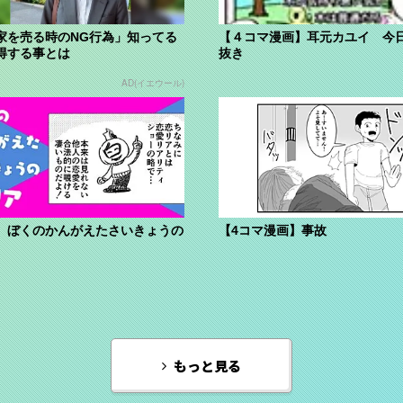
家を売る時のNG行為」知ってる
【４コマ漫画】耳元カユイ 今
得する事とは
抜き
AD(イエウール)
】ぼくのかんがえたさいきょうの
【4コマ漫画】事故
もっと見る