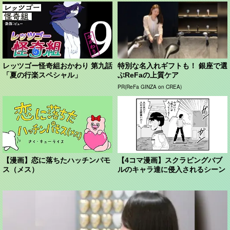
レッツゴー怪奇組おかわり 第九話
特別な名入れギフトも！ 銀座で選
「夏の行楽スペシャル」
ぶReFaの上質ケア
PR(ReFa GINZA on CREA)
【漫画】恋に落ちたハッチンパモ
【4コマ漫画】スクラビングバブ
ス（メス）
ルのキャラ達に侵入されるシーン