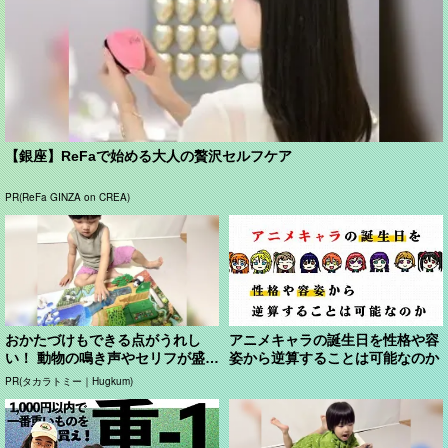
【銀座】ReFaで始める大人の贅沢セルフケア
PR(ReFa GINZA on CREA)
おかたづけもできる点がうれし
アニメキャラの誕生日を性格や容
い！ 動物の鳴き声やセリフが盛り
姿から逆算することは可能なのか
だくさんの「アニア ...
PR(タカラトミー｜Hugkum)