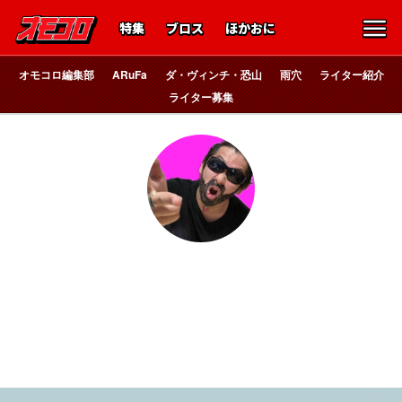
特集
ブロス
ほかおに
オモコロ編集部
ARuFa
ダ・ヴィンチ・恐山
雨穴
ライター紹介
ライター募集
YO!YO!YO!×3
髭面大魔神ラッパー
遊戯YO！ハイパーYO！YO！君がYO！………………………爪
YO！枝