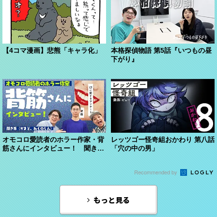
【4コマ漫画】悲熊「キャラ化」
本格探偵物語 第5話『いつもの昼
下がり』
オモコロ愛読者のホラー作家・背
レッツゴー怪奇組おかわり 第八話
筋さんにインタビュー！ 聞き手
「穴の中の男」
（かまど、みくのしん...
Recommended by
もっと見る