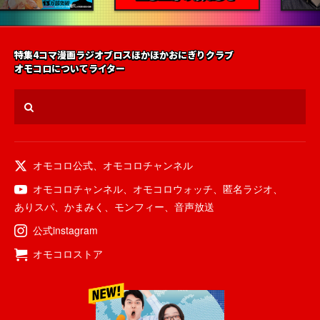
特集
4コマ漫画
ラジオ
ブロス
ほかほかおにぎりクラブ
オモコロについて
ライター
オモコロ公式
、
オモコロチャンネル
オモコロチャンネル
、
オモコロウォッチ
、
匿名ラジオ
、
ありスパ
、
かまみく
、
モンフィー
、
音声放送
公式instagram
オモコロストア