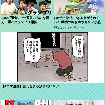
1,000円以内で一番重いものを買
おかたづけもできる点がうれし
え！重-1グランプリ開催
い！ 動物の鳴き声やセリフが盛り
だくさんの「アニア ...
PR(タカラトミー｜Hugkum)
【4コマ漫画】言わなきゃ済まないヤツ