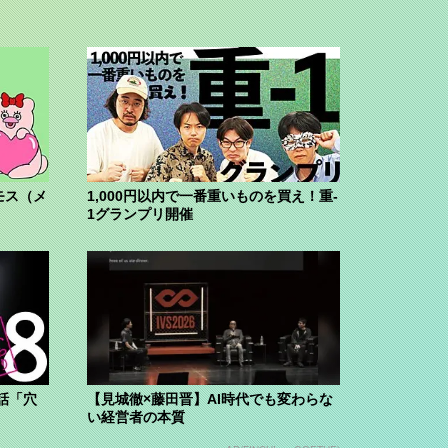
モス（メ
1,000円以内で一番重いものを買え！重-
1グランプリ開催
話「穴
【見城徹×藤田晋】AI時代でも変わらな
い経営者の本質