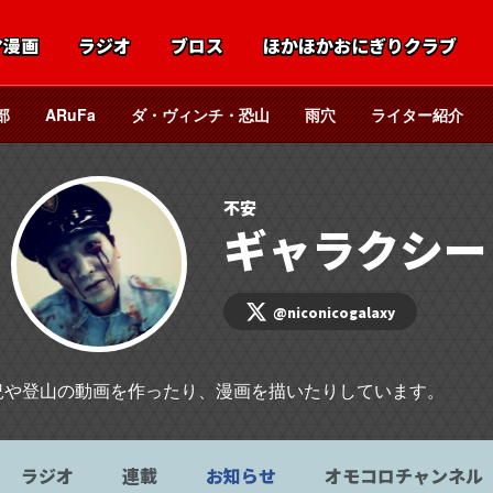
マ漫画
ラジオ
ブロス
ほかほかおにぎりクラブ
部
ARuFa
ダ・ヴィンチ・恐山
雨穴
ライター紹介
不安
ギャラクシー
@niconicogalaxy
況や登山の動画を作ったり、漫画を描いたりしています。
ラジオ
連載
お知らせ
オモコロチャンネル