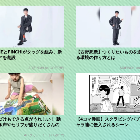
HEとFINCHIがタッグを組み、新
【西野亮廣】つくりたいものを
アを創設
る環境の作り方とは
AD(FINCHI on GOETHE)
AD(FINCHI o
づけもできる点がうれしい！ 動
【4コマ漫画】スクラビングバ
き声やセリフが盛りだくさんの
ャラ達に侵入されるシーン
 ...
AD(タカラトミー｜Hugkum)