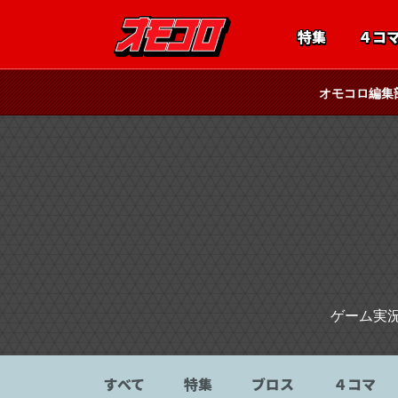
特集
４コ
オモコロ編集
ゲーム実
すべて
特集
ブロス
４コマ