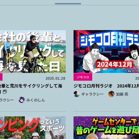
ジモコロ
2025.01.28
20
後輩と荒川をサイクリングして海
ジモコロ月刊ラジオ 2024年12
日
ギャラクシー
加藤 亮
ラクシー
みくのしん