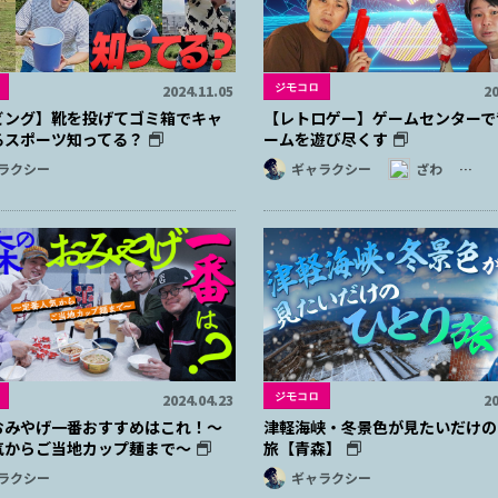
ジモコロ
2024.11.05
20
ビング】靴を投げてゴミ箱でキャ
【レトロゲー】ゲームセンターで
るスポーツ知ってる？
ームを遊び尽くす
ラクシー
ギャラクシー
ざわ
…
ジモコロ
2024.04.23
20
おみやげ一番おすすめはこれ！～
津軽海峡・冬景色が見たいだけの
気からご当地カップ麺まで～
旅【青森】
ラクシー
ギャラクシー