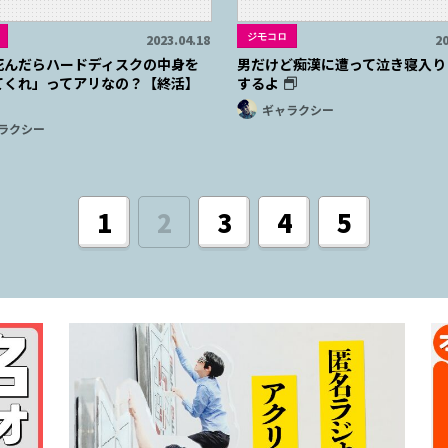
ジモコロ
2023.04.18
20
死んだらハードディスクの中身を
男だけど痴漢に遭って泣き寝入り
てくれ」ってアリなの？【終活】
するよ
ギャラクシー
ラクシー
1
2
3
4
5