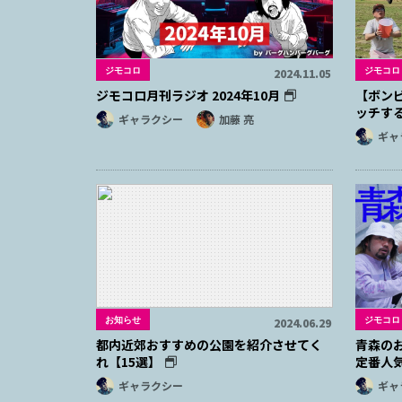
ジモコロ
ジモコロ
2024.11.05
ジモコロ月刊ラジオ 2024年10月
【ボン
ッチす
ギャラクシー
加藤 亮
ギャ
お知らせ
ジモコロ
2024.06.29
都内近郊おすすめの公園を紹介させてく
青森の
れ【15選】
定番人
ギャラクシー
ギャ