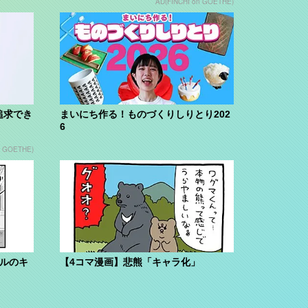
AD(FINCHI on GOETHE)
追求でき
まいにち作る！ものづくりしりとり202
6
n GOETHE)
ブルのキ
【4コマ漫画】悲熊「キャラ化」