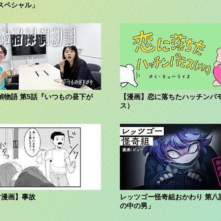
スペシャル」
偵物語 第5話『いつもの昼下が
【漫画】恋に落ちたハッチンパ
ス）
マ漫画】事故
レッツゴー怪奇組おかわり 第八
の中の男」