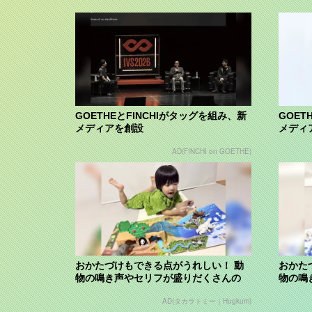
GOETHEとFINCHIがタッグを組み、新
GOET
メディアを創設
メディ
AD(FINCHI on GOETHE)
おかたづけもできる点がうれしい！ 動
おかた
物の鳴き声やセリフが盛りだくさんの
物の鳴
「アニア ...
「アニア
AD(タカラトミー｜Hugkum)