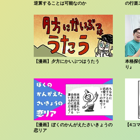
逆算することは可能なのか
の行楽
【漫画】夕方にかいぶつはうたう
本格探
り』
【漫画】ぼくのかんがえたさいきょうの
【4コ
恋リア