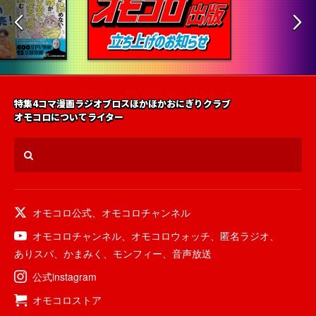
特集
4コマ漫画
ラジオ
ブロス
ほかほかおにぎりクラブ
オモコロについて
ライター
オモコロ公式
、
オモコロチャンネル
オモコロチャンネル
、
オモコロウォッチ
、
匿名ラジオ
、
ありスパ
、
かまみく
、
モンフィー
、
音声放送
公式instagram
オモコロストア