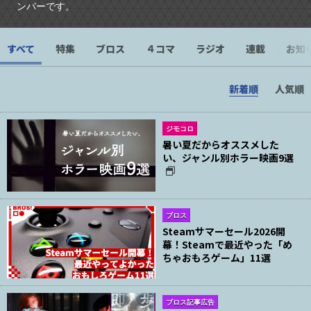
ンバーです。
すべて
特集
ブロス
４コマ
ラジオ
連載
お知
新着順
人気順
ジモコロ
暑い夏だからオススメした
い、ジャンル別ホラー映画9選
ブロス
Steamサマーセール2026開
幕！Steamで最近やった「め
ちゃおもろゲーム」11選
ブロス記事広告