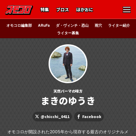
特集
ブロス
ほかおに
オモコロ編集部
ARuFa
ダ・ヴィンチ・恐山
雨穴
ライター紹介
ライター募集
天然パーマの味方
まきのゆうき
@chicchi_0411
Facebook
オモコロが開設された2005年から現存する最古のオリジナルメ