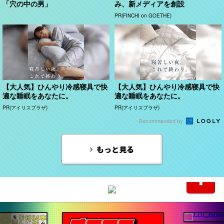
「穴の中の男」
み、新メディアを創設
PR(FINCHI on GOETHE)
【大人気】ひんやり冷感寝具で快
【大人気】ひんやり冷感寝具で快
適な睡眠をあなたに。
適な睡眠をあなたに。
PR(アイリスプラザ)
PR(アイリスプラザ)
Recommended by
もっと見る