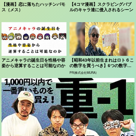
【漫画】恋に落ちたハッチンパモ
【4コマ漫画】スクラビングバブ
ス（メス）
ルのキャラ達に侵入されるシーン
アニメキャラの誕生日を性格や容
【昭和43年以前生まれはロト６こ
姿から逆算することは可能なのか
の数字を買うべき】6つの数字が
「完全一致」する方...
PR(株式会社MURA)