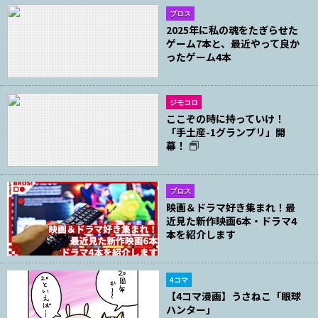
ブロス
2025年に私の魂をたぎらせた
ゲーム7本と、最近やって良か
ったゲーム4本
ジモコロ
ここぞの時に持っていけ！
「手土産-1グランプリ」開
幕！
ブロス
映画＆ドラマ好き集まれ！最
近見た新作映画6本・ドラマ4
本を紹介します
4コマ
【4コマ漫画】うさねこ「眼球
ハンター」