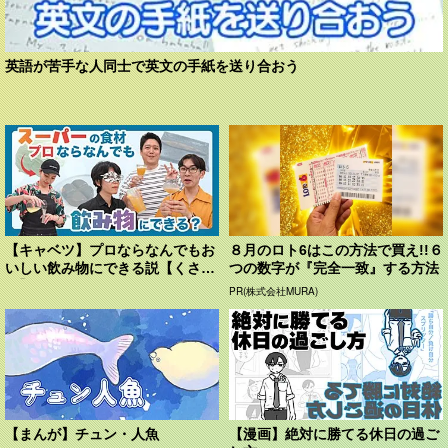
英語が苦手な人同士で英文の手紙を送り合おう
【キャベツ】プロならなんでもお
８月のロト6はこの方法で買え!!６
いしい飲み物にできる説【くさ
つの数字が『完全一致』する方法
や】
PR(株式会社MURA)
【まんが】チュン・人魚
【漫画】絶対に勝てる休日の過ご