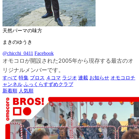
天然パーマの味方
まきのゆうき
@chicchi_0411
Facebook
オモコロが開設された2005年から現存する最古のオ
リジナルメンバーです。
すべて
特集
ブロス
４コマ
ラジオ
連載
お知らせ
オモコロチ
ャンネル
ふっくらすずめクラブ
新着順
人気順