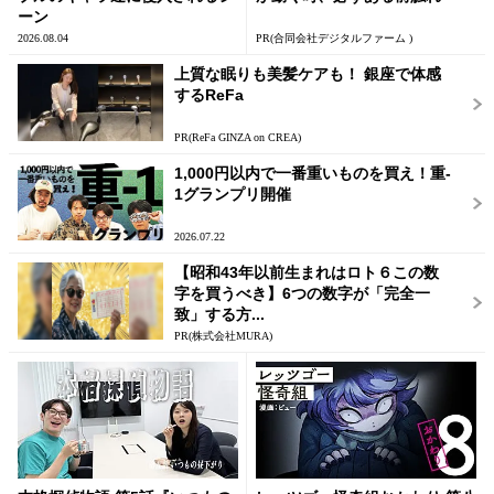
ーン
2026.08.04
PR(合同会社デジタルファーム )
上質な眠りも美髪ケアも！ 銀座で体感
するReFa
PR(ReFa GINZA on CREA)
1,000円以内で一番重いものを買え！重-
1グランプリ開催
2026.07.22
【昭和43年以前生まれはロト６この数
字を買うべき】6つの数字が「完全一
致」する方...
PR(株式会社MURA)