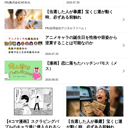
PR(株式会社MURA)
2026.07.30
【当選した人が暴露】宝くじ運が動く
時、必ずある前触れ
PR(合同会社デジタルファーム )
アニメキャラの誕生日を性格や容姿から
逆算することは可能なのか
2026.07.29
【漫画】恋に落ちたハッチンパモス（メ
ス）
2026.08.05
【4コマ漫画】スクラビングバ
【当選した人が暴露】宝くじ運
ブルのキャラ達に侵入されるシ
が動く時、必ずある前触れ