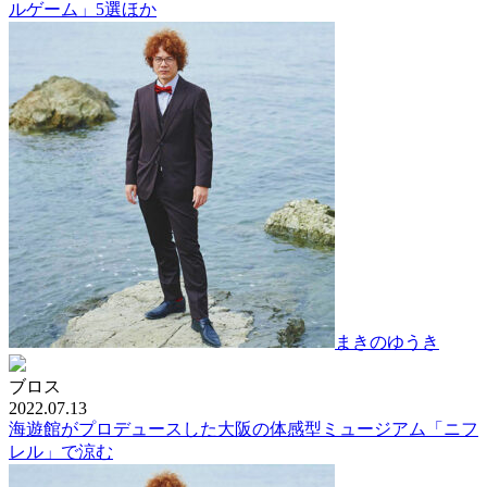
ルゲーム」5選ほか
まきのゆうき
ブロス
2022.07.13
海遊館がプロデュースした大阪の体感型ミュージアム「ニフ
レル」で涼む