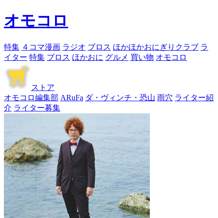
オモコロ
特集
４コマ漫画
ラジオ
ブロス
ほかほかおにぎりクラブ
ラ
イター
特集
ブロス
ほかおに
グルメ
買い物
オモコロ
ストア
オモコロ編集部
ARuFa
ダ・ヴィンチ・恐山
雨穴
ライター紹
介
ライター募集