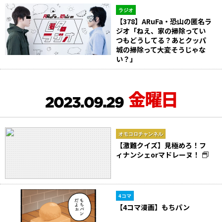
ラジオ
【378】ARuFa・恐山の匿名ラ
ジオ「ねえ、家の掃除ってい
つもどうしてる？あとクッパ
城の掃除って大変そうじゃな
い？」
金曜日
2023.09.29
オモコロチャンネル
【激難クイズ】見極めろ！フ
ィナンシェorマドレーヌ！
4コマ
【4コマ漫画】もちパン