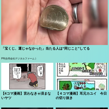
「宝くじ、運じゃなかった」当たる人は“同じこと”してる
PR(合同会社デジタルファーム )
【4コマ漫画】言わなきゃ済まな
【４コマ漫画】耳元カユイ 今日
いヤツ
の切り抜き