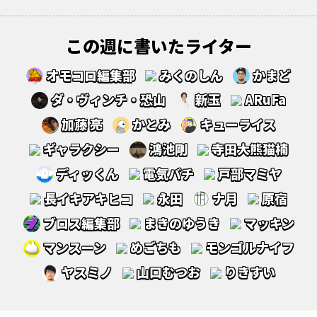
この週に書いたライター
オモコロ編集部
みくのしん
かまど
ダ・ヴィンチ・恐山
新玉
ARuFa
加藤 亮
かとみ
キューライス
ギャラクシー
鴻池剛
寺田大熊猫楠
ディッくん
電気バチ
戸部マミヤ
長イキアキヒコ
永田
ナ月
原宿
ブロス編集部
まきのゆうき
マッキン
マンスーン
めごちも
モンゴルナイフ
ヤスミノ
山口むつお
りきすい