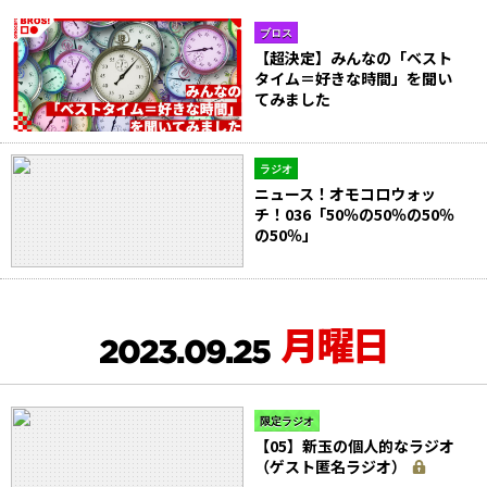
ブロス
【超決定】みんなの「ベスト
タイム＝好きな時間」を聞い
てみました
ラジオ
ニュース！オモコロウォッ
チ！036「50％の50％の50％
の50％」
月曜日
2023.09.25
限定ラジオ
【05】新玉の個人的なラジオ
（ゲスト匿名ラジオ）