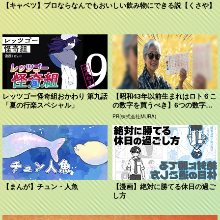
【キャベツ】プロならなんでもおいしい飲み物にできる説【くさや】
レッツゴー怪奇組おかわり 第九話
【昭和43年以前生まれはロト６こ
「夏の行楽スペシャル」
の数字を買うべき】6つの数字が
「完全一致」する方...
PR(株式会社MURA)
【まんが】チュン・人魚
【漫画】絶対に勝てる休日の過ご
し方