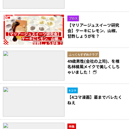
ブロス
【マリアージュスイーツ研究
会】ケーキにレモン、山椒、
甘酢しょうがを？
ふっくらすずめクラブ
49歳男性(会社の上司)、を椎
名林檎風メイクで美しくしち
ゃいました！
4コマ
【4コマ漫画】墓までバレたく
ねえ
特集