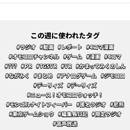
この週に使われたタグ
#ラジオ
#動画
#レポート
#4コマ漫画
#オモコロチャンネル
#ゲーム
#漫画
#4コマ
#???
#PR
#TGSVR
#VR
#かまってみくのしん
#ながみく
#まとめ
#アナログゲーム
#ジモコロ
#デーリィズ
#デ～リィズ
#ニュース！オモコロウォッチ！
#モンゴルナイトフィーバー
#匿名ラジオ
#悲熊
#東京ゲームショウ
#編集長日記
#限定ラジオ
#音声放送