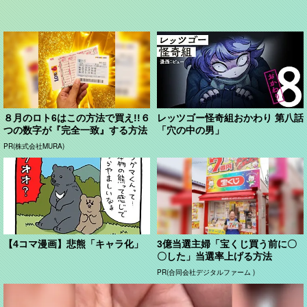
８月のロト6はこの方法で買え!!６
レッツゴー怪奇組おかわり 第八話
つの数字が『完全一致』する方法
「穴の中の男」
PR(株式会社MURA)
【4コマ漫画】悲熊「キャラ化」
3億当選主婦「宝くじ買う前に〇
〇した」当選率上げる方法
PR(合同会社デジタルファーム )