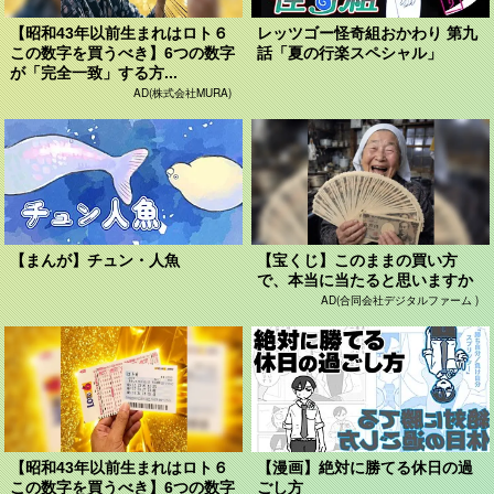
【昭和43年以前生まれはロト６
レッツゴー怪奇組おかわり 第九
この数字を買うべき】6つの数字
話「夏の行楽スペシャル」
が「完全一致」する方...
AD(株式会社MURA)
【まんが】チュン・人魚
【宝くじ】このままの買い方
で、本当に当たると思いますか
AD(合同会社デジタルファーム )
【昭和43年以前生まれはロト６
【漫画】絶対に勝てる休日の過
この数字を買うべき】6つの数字
ごし方