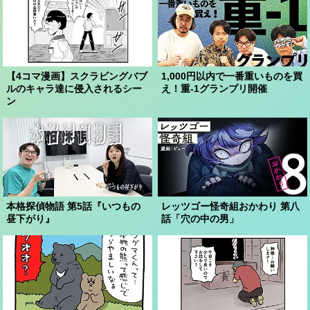
【4コマ漫画】スクラビングバブ
1,000円以内で一番重いものを買
ルのキャラ達に侵入されるシー
え！重-1グランプリ開催
ン
本格探偵物語 第5話『いつもの
レッツゴー怪奇組おかわり 第八
昼下がり』
話「穴の中の男」