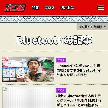
特集
ブロス
ほかおに
並び替え：
新着順
Bluetoothの記事
ブロス
iPhone8やXに使いたい！ 専
門店におすすめBluetoothイ
ヤホンを聞いてきた
ブロス
極小でBluetooth対応のトラ
ックボール「MUS-TBLF134」
がモバイルPCとの相性最高…