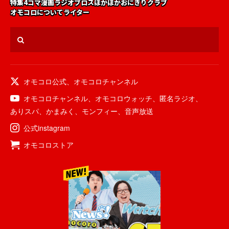
特集
4コマ漫画
ラジオ
ブロス
ほかほかおにぎりクラブ
オモコロについて
ライター
オモコロ公式
、
オモコロチャンネル
オモコロチャンネル
、
オモコロウォッチ
、
匿名ラジオ
、
ありスパ
、
かまみく
、
モンフィー
、
音声放送
公式instagram
オモコロストア