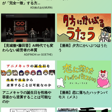
が「完全一致」する方...
AD(株式会社MURA)
【見城徹×藤田晋】AI時代でも変
【漫画】夕方にかいぶつはうた
わらない経営者の本質
う
AD(FINCHI on GOETHE)
アニメキャラの誕生日を性格や
【漫画】恋に落ちたハッチンパ
容姿から逆算することは可能な
モス（メス）
のか