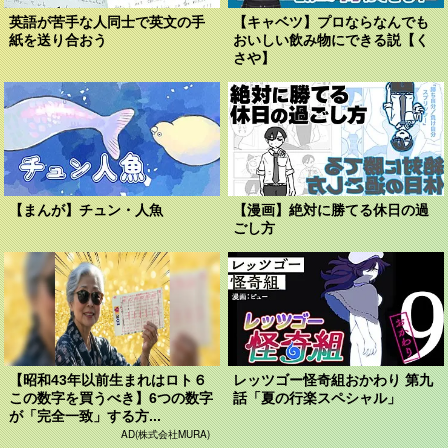
英語が苦手な人同士で英文の手
【キャベツ】プロならなんでも
紙を送り合おう
おいしい飲み物にできる説【く
さや】
【まんが】チュン・人魚
【漫画】絶対に勝てる休日の過
ごし方
【昭和43年以前生まれはロト６
レッツゴー怪奇組おかわり 第九
この数字を買うべき】6つの数字
話「夏の行楽スペシャル」
が「完全一致」する方...
AD(株式会社MURA)