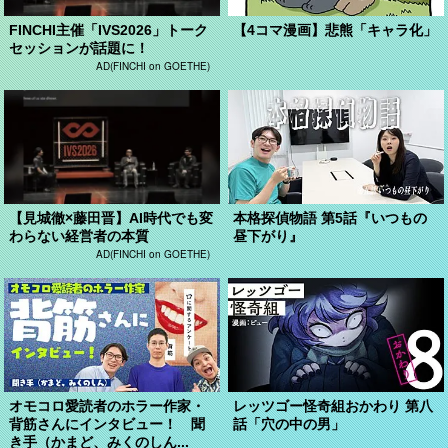
FINCHI主催「IVS2026」トーク
【4コマ漫画】悲熊「キャラ化」
セッションが話題に！
AD(FINCHI on GOETHE)
【見城徹×藤田晋】AI時代でも変
本格探偵物語 第5話『いつもの
わらない経営者の本質
昼下がり』
AD(FINCHI on GOETHE)
オモコロ愛読者のホラー作家・
レッツゴー怪奇組おかわり 第八
背筋さんにインタビュー！ 聞
話「穴の中の男」
き手（かまど、みくのしん...