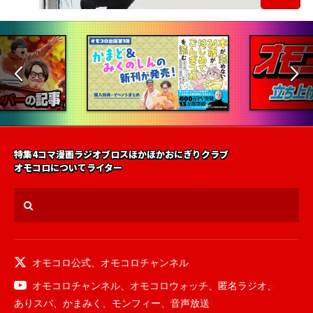
特集
4コマ漫画
ラジオ
ブロス
ほかほかおにぎりクラブ
オモコロについて
ライター
オモコロ公式
、
オモコロチャンネル
オモコロチャンネル
、
オモコロウォッチ
、
匿名ラジオ
、
ありスパ
、
かまみく
、
モンフィー
、
音声放送