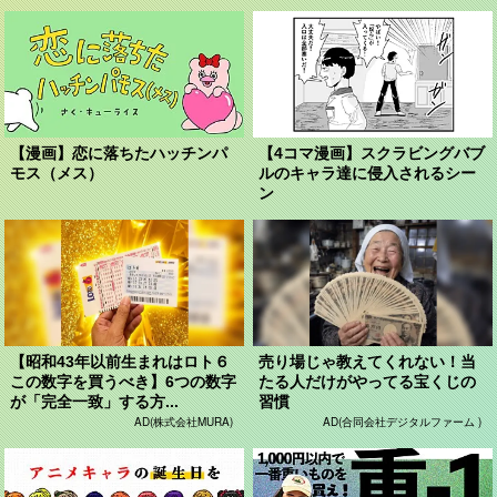
【漫画】恋に落ちたハッチンパ
【4コマ漫画】スクラビングバブ
モス（メス）
ルのキャラ達に侵入されるシー
ン
【昭和43年以前生まれはロト６
売り場じゃ教えてくれない！当
この数字を買うべき】6つの数字
たる人だけがやってる宝くじの
が「完全一致」する方...
習慣
AD(株式会社MURA)
AD(合同会社デジタルファーム )