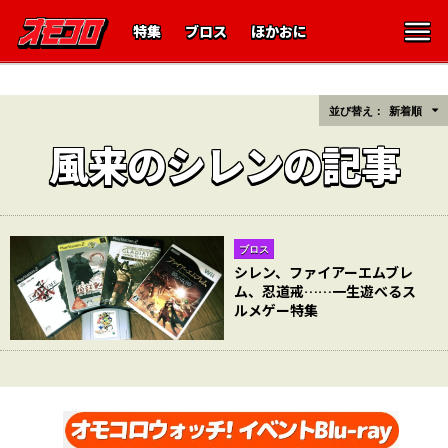
特集
ブロス
ほかおに
並び替え：
新着順
風来のシレンの記事
ブロス
シレン、ファイアーエムブレ
ム、忍道戒……一生遊べるス
ルメゲー特集