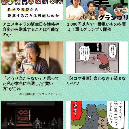
アニメキャラの誕生日を性格や
1,000円以内で一番重いものを買
容姿から逆算することは可能な
え！重-1グランプリ開催
のか
「どうせ当たらない」と思って
【4コマ漫画】言わなきゃ済まな
た私が本当に当選した“買い
いヤツ
方”がこれ
AD(合同会社デジタルファーム )