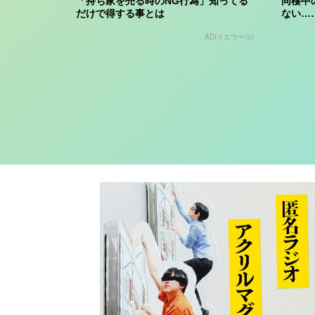
「持ち家を売る時のNG行為」知ってる
同棲中
だけで得する事とは
ない…
AD(イエウール)