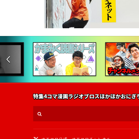
特集
4コマ漫画
ラジオ
ブロス
ほかほかおにぎ