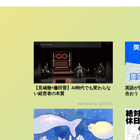
【見城徹×藤田晋】AI時代でも変わらな
英語が
い経営者の本質
合おう
AD(FINCHI on GOETHE)