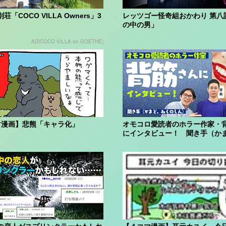
荘「COCO VILLA Owners」3
レッツゴー怪奇組おかわり 第八
の中の男」
AD(COCO VILLA on GOETHE)
マ漫画】悲熊「キャラ化」
オモコロ愛読者のホラー作家・
にインタビュー！ 聞き手（か
くのしん...