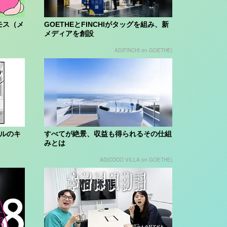
モス（メ
GOETHEとFINCHIがタッグを組み、新
メディアを創設
AD(FINCHI on GOETHE)
ブルのキ
すべてが絶景、収益も得られるその仕組
みとは
AD(COCO VILLA on GOETHE)