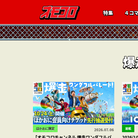
特集
４コ
爆
ほかおに限定
連載
2026.07.06
【オモコロチャンネル 爆走ワンダフルパ
2026/