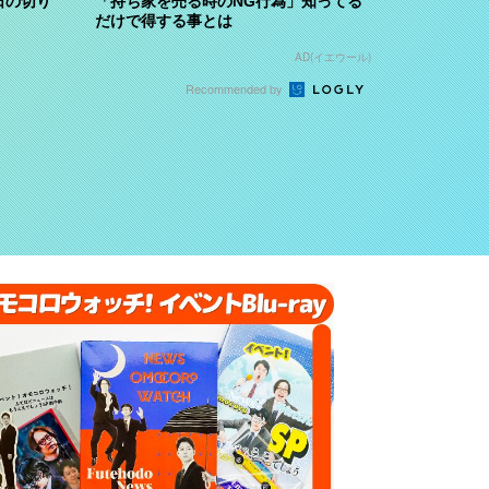
日の切り
「持ち家を売る時のNG行為」知ってる
だけで得する事とは
AD(イエウール)
Recommended by