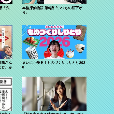
話「穴
本格探偵物語 第5話『いつもの昼下が
り』
背筋さん
まいにち作る！ものづくりしりとり202
まど、み
6