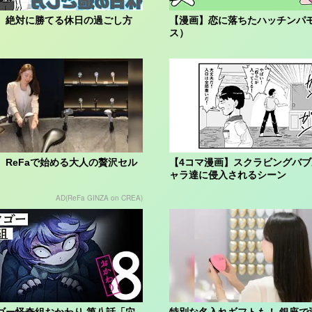
】絶対に勝てる休日の過ごし方
【漫画】恋に落ちたハッチンパ
ス）
】ReFaで始める大人の贅沢セル
【4コマ漫画】スクラビングバ
ャラ達に侵入されるシーン
AD(ReFa GINZA on CREA)
ゴー怪奇組おかわり 第八話「穴
特別な名入れギフトも！ 銀座で