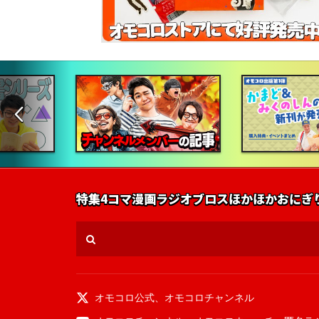
特集
4コマ漫画
ラジオ
ブロス
ほかほかおにぎ
オモコロ公式
、
オモコロチャンネル