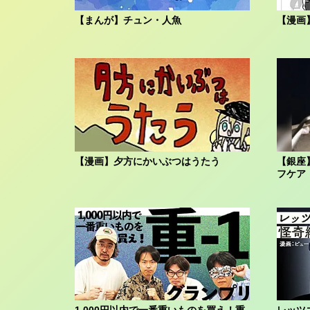
【まんが】チュン・人魚
【漫画
【漫画】夕方にかいぶつはうたう
【銀座
フケア
1,000円以内で一番重いものを買え！重-
レッツ