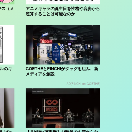
モス（メ
アニメキャラの誕生日を性格や容姿から
逆算することは可能なのか
ブルのキ
GOETHEとFINCHIがタッグを組み、新
メディアを創設
AD(FINCHI on GOETHE)
選ぶRe
【見城徹×藤田晋】AI時代でも変わらな