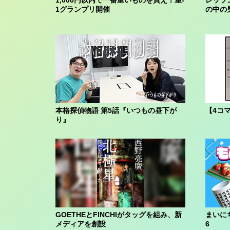
1グランプリ開催
の中の
本格探偵物語 第5話『いつもの昼下が
【4コ
り』
GOETHEとFINCHIがタッグを組み、新
まいに
メディアを創設
6