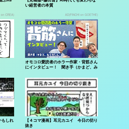
い経営者の本質
 on CREA)
AD(FINCHI on GOETHE)
オモコロ愛読者のホラー作家・背筋さん
にインタビュー！ 聞き手（かまど、み
くのしん...
かもしれ
【４コマ漫画】耳元カユイ 今日の切り
抜き