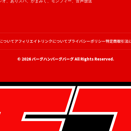
ジオ
、
ありスパ
、
かまみく
、
モンフィー
、
音声放送
について
アフィリエイトリンクについて
プライバシーポリシー
特定商取引法
© 2026
バーグハンバーグバーグ
All Rights Reserved.