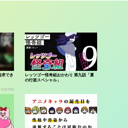
追求でき
レッツゴー怪奇組おかわり 第九話「夏
の行楽スペシャル」
n GOETHE)