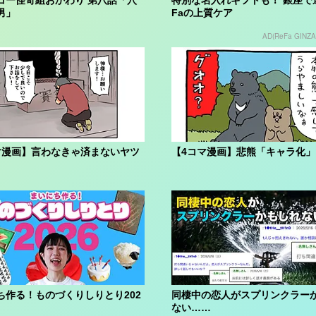
男」
Faの上質ケア
AD(ReFa GINZA
マ漫画】言わなきゃ済まないヤツ
【4コマ漫画】悲熊「キャラ化」
ち作る！ものづくりしりとり202
同棲中の恋人がスプリンクラー
ない……