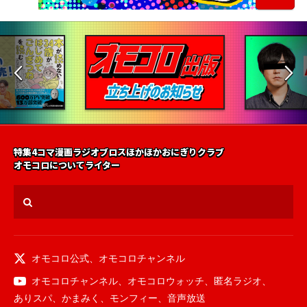
特集
4コマ漫画
ラジオ
ブロス
ほかほかおにぎりクラブ
オモコロについて
ライター
オモコロ公式
、
オモコロチャンネル
オモコロチャンネル
、
オモコロウォッチ
、
匿名ラジオ
、
ありスパ
、
かまみく
、
モンフィー
、
音声放送