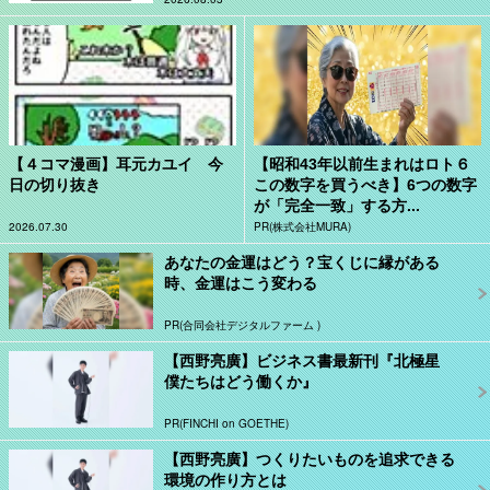
【４コマ漫画】耳元カユイ 今
【昭和43年以前生まれはロト６
日の切り抜き
この数字を買うべき】6つの数字
が「完全一致」する方...
2026.07.30
PR(株式会社MURA)
あなたの金運はどう？宝くじに縁がある
時、金運はこう変わる
PR(合同会社デジタルファーム )
【西野亮廣】ビジネス書最新刊『北極星
僕たちはどう働くか』
PR(FINCHI on GOETHE)
【西野亮廣】つくりたいものを追求できる
環境の作り方とは