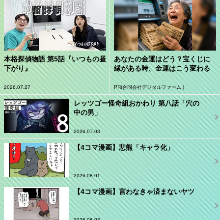
本格探偵物語 第5話『いつもの昼
あなたの金運はどう？宝くじに
下がり』
縁がある時、金運はこう変わる
2026.07.27
PR(合同会社デジタルファーム )
レッツゴー怪奇組おかわり 第八話「穴の
中の男」
2026.07.03
【4コマ漫画】悲熊「キャラ化」
2026.08.01
【4コマ漫画】言わなきゃ済まないヤツ
2026.08.03