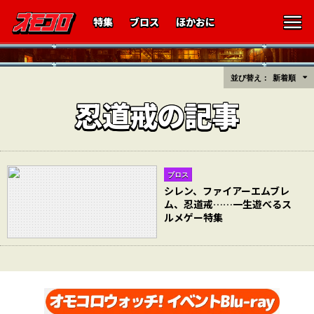
特集
ブロス
ほかおに
並び替え：
新着順
忍道戒の記事
ブロス
シレン、ファイアーエムブレ
ム、忍道戒……一生遊べるス
ルメゲー特集