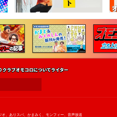
りクラブ
オモコロについて
ライター
ジオ
、
ありスパ
、
かまみく
、
モンフィー
、
音声放送