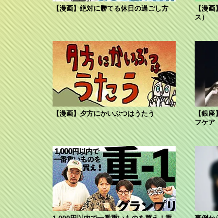
【漫画】絶対に勝てる休日の過ごし方
【漫画
ス）
【漫画】夕方にかいぶつはうたう
【銀座
フケア
1,000円以内で一番重いものを買え！重-
事例か