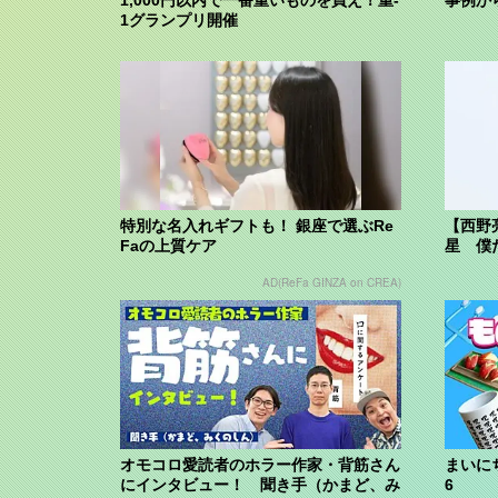
1グランプリ開催
特別な名入れギフトも！ 銀座で選ぶRe
【西野
Faの上質ケア
星 僕
AD(ReFa GINZA on CREA)
オモコロ愛読者のホラー作家・背筋さん
まいに
にインタビュー！ 聞き手（かまど、み
6