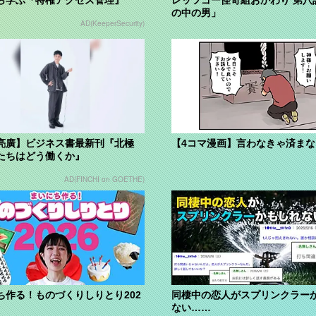
の中の男」
AD(KeeperSecurity)
亮廣】ビジネス書最新刊『北極
【4コマ漫画】言わなきゃ済ま
たちはどう働くか』
AD(FINCHI on GOETHE)
ち作る！ものづくりしりとり202
同棲中の恋人がスプリンクラー
ない……