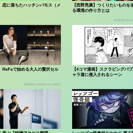
】恋に落ちたハッチンパモス（メ
【西野亮廣】つくりたいものを
る環境の作り方とは
AD(FINCHI o
】ReFaで始める大人の贅沢セル
【4コマ漫画】スクラビングバ
ャラ達に侵入されるシーン
AD(ReFa GINZA on CREA)
ら学ぶ『特権アクセス管理』
レッツゴー怪奇組おかわり 第八