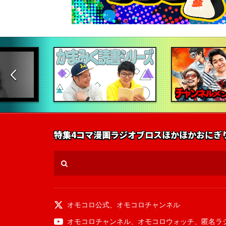
特集
4コマ漫画
ラジオ
ブロス
ほかほかおにぎ
オモコロ公式
、
オモコロチャンネル
オモコロチャンネル
、
オモコロウォッチ
、
匿名ラ