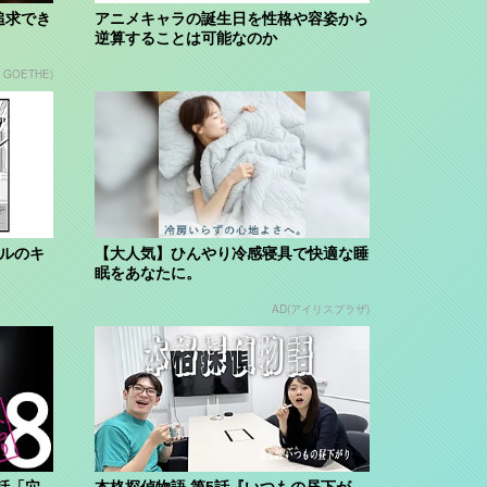
追求でき
アニメキャラの誕生日を性格や容姿から
逆算することは可能なのか
n GOETHE)
ブルのキ
【大人気】ひんやり冷感寝具で快適な睡
眠をあなたに。
AD(アイリスプラザ)
話「穴
本格探偵物語 第5話『いつもの昼下が