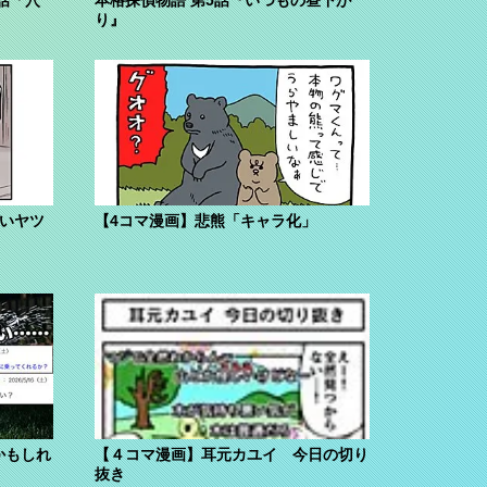
り』
ないヤツ
【4コマ漫画】悲熊「キャラ化」
かもしれ
【４コマ漫画】耳元カユイ 今日の切り
抜き