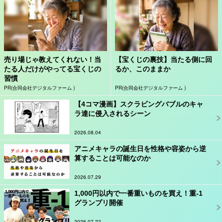
売り場じゃ教えてくれない！当
【宝くじの裏技】当たる側に回
たる人だけがやってる宝くじの
るか、このままか
習慣
PR(合同会社デジタルファーム )
PR(合同会社デジタルファーム )
【4コマ漫画】スクラビングバブルのキャ
ラ達に侵入されるシーン
2026.08.04
アニメキャラの誕生日を性格や容姿から逆
算することは可能なのか
2026.07.29
1,000円以内で一番重いものを買え！重-1
グランプリ開催
2026.07.22