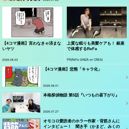
【4コマ漫画】言わなきゃ済まな
上質な眠りも美髪ケアも！ 銀座
いヤツ
で体感するReFa
2026.08.03
PR(ReFa GINZA on CREA)
【4コマ漫画】悲熊「キャラ化」
2026.08.01
本格探偵物語 第5話『いつもの昼下がり』
2026.07.27
オモコロ愛読者のホラー作家・背筋さんに
インタビュー！ 聞き手（かまど、みくの