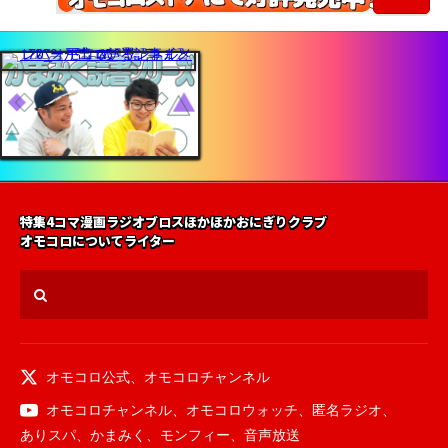
特集
4コマ漫画
ラジオ
ブロス
ほかほかおにぎりクラブ
オモコロについて
ライター
オモコロ公式
、
オモコロチャンネル
オモコロチャンネル
、
オモコロウォッチ
、
匿名ラジオ
、
ありスパ
、
かまみく
、
モンフィー
、
音声放送