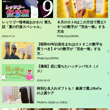
レッツゴー怪奇組おかわり 第九
８月のロト6はこの方法で買え!!
話「夏の行楽スペシャル」
６つの数字が『完全一致』する
方法
2026.07.31
PR(株式会社MURA)
【昭和43年以前生まれはロト６この数字を
買うべき】6つの数字が「完全一致」する
方...
PR(株式会社MURA)
【漫画】恋に落ちたハッチンパモス（メ
ス）
2026.08.05
特別な名入れギフトも！ 銀座で選ぶReFa
の上質ケア
PR(ReFa GINZA on CREA)