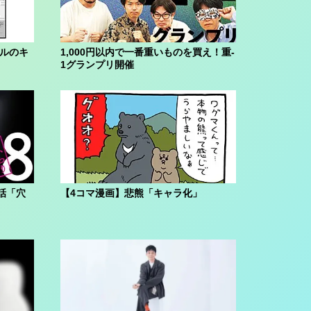
ブルのキ
1,000円以内で一番重いものを買え！重-
1グランプリ開催
話「穴
【4コマ漫画】悲熊「キャラ化」