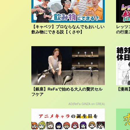
【キャベツ】プロならなんでもおいしい
レッツ
飲み物にできる説【くさや】
の行楽
【銀座】ReFaで始める大人の贅沢セル
【漫画
フケア
AD(ReFa GINZA on CREA)