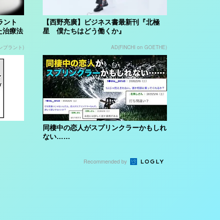
ラント
【西野亮廣】ビジネス書最新刊『北極
た治療法
星 僕たちはどう働くか』
ンプラント)
AD(FINCHI on GOETHE)
同棲中の恋人がスプリンクラーかもしれ
ない……
Recommended by