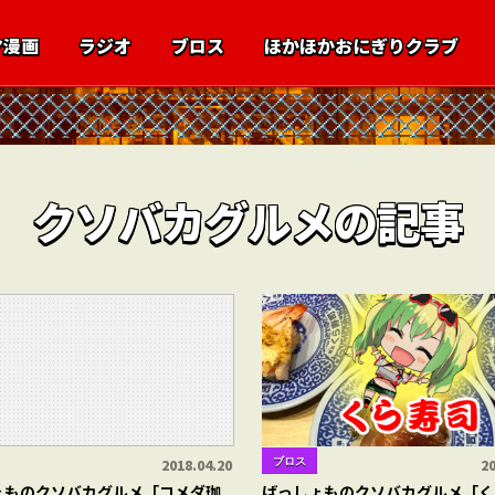
マ漫画
ラジオ
ブロス
ほかほかおにぎりクラブ
クソバカグルメの記事
ブロス
2018.04.20
20
ょものクソバカグルメ「コメダ珈
ばっしょものクソバカグルメ「く