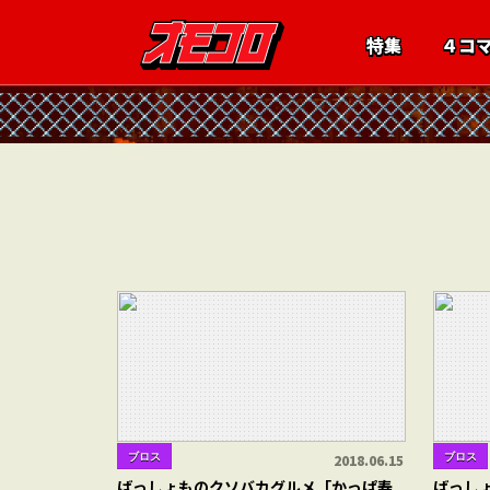
特集
４コ
ブロス
ブロス
2018.06.15
ばっしょものクソバカグルメ「かっぱ寿
ばっし