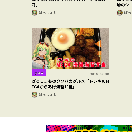
司」
琲のシ
ばっしょも
ばっ
ブロス
2018.03.08
ばっしょものクソバカグルメ「ドンキのM
EGAからあげ海苔弁当」
ばっしょも