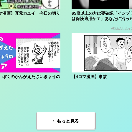
マ漫画】耳元カユイ 今日の切り
65歳以上の方は要確認「インプ
は保険適用か？」あなたに沿っ
や費用を...
AD(あんしんイ
】ぼくのかんがえたさいきょうの
【4コマ漫画】事故
もっと見る