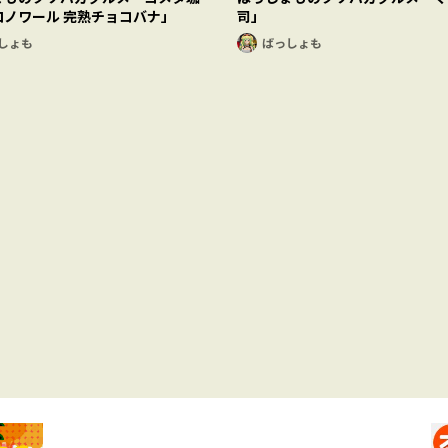
ロノワール 完熟チョコバナ」
司」
しょも
ばっしょも