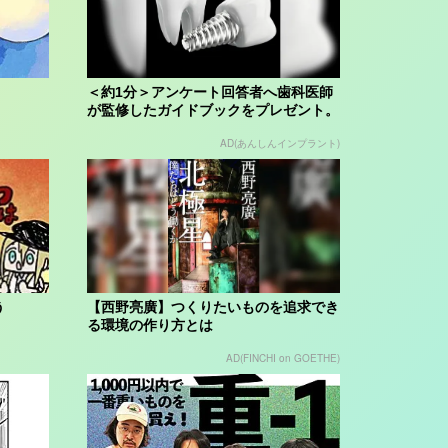
＜約1分＞アンケート回答者へ歯科医師
が監修したガイドブックをプレゼント。
65歳以...
AD(あんしんインプラント)
う
【西野亮廣】つくりたいものを追求でき
る環境の作り方とは
AD(FINCHI on GOETHE)