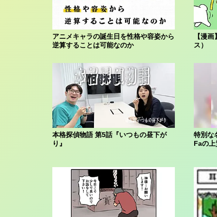
アニメキャラの誕生日を性格や容姿から
【漫画
逆算することは可能なのか
ス）
本格探偵物語 第5話『いつもの昼下が
特別な
り』
Faの