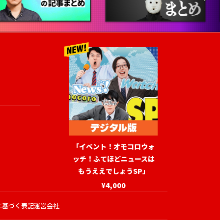
「イベント！オモコロウォ
ッチ！ふてほどニュースは
もうええでしょうSP」
¥4,000
に基づく表記
運営会社