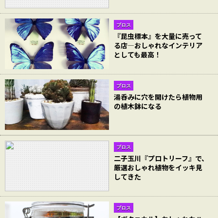
ブロス
『昆虫標本』を大量に売って
る店―おしゃれなインテリア
としても最高！
ブロス
湯呑みに穴を開けたら植物用
の植木鉢になる
ブロス
二子玉川『プロトリーフ』で、
厳選おしゃれ植物をイッキ見
してきた
ブロス