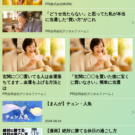
PR(株式会社MURA)
「どうせ当たらない」と思ってた私が本当
に当選した“買い方”がこれ
PR(合同会社デジタルファーム )
玄関に〇〇置いてる人は金運落
「玄関に〇〇を置いた後に宝く
ちてます…金運を上げる方法と
じ買いなさい」簡単に当選
は
PR(合同会社デジタルファーム )
PR(合同会社デジタルファーム )
【まんが】チュン・人魚
2026.08.04
【漫画】絶対に勝てる休日の過ごし方