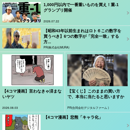
1,000円以内で一番重いものを買え！重-1
グランプリ開催
2026.07.22
【昭和43年以前生まれはロト６この数字を
買うべき】6つの数字が「完全一致」する
方...
PR(株式会社MURA)
【4コマ漫画】言わなきゃ済まな
【宝くじ】このままの買い方
いヤツ
で、本当に当たると思いますか
2026.08.03
PR(合同会社デジタルファーム )
【4コマ漫画】悲熊「キャラ化」