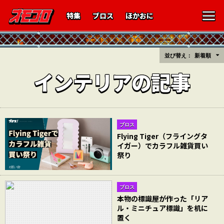
特集
ブロス
ほかおに
並び替え：
新着順
インテリアの記事
ブロス
Flying Tiger（フライングタ
イガー）でカラフル雑貨買い
祭り
ブロス
本物の標識屋が作った「リア
ル・ミニチュア標識」を机に
置く