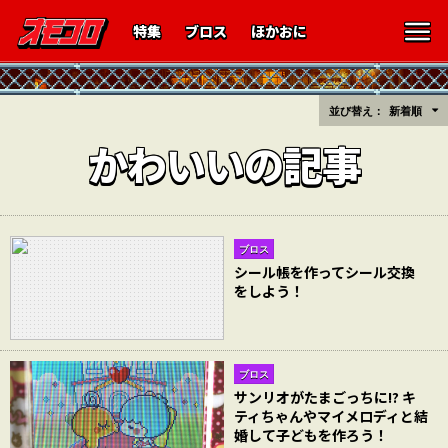
特集
ブロス
ほかおに
並び替え：
新着順
かわいいの記事
ブロス
シール帳を作ってシール交換
をしよう！
ブロス
サンリオがたまごっちに!? キ
ティちゃんやマイメロディと結
婚して子どもを作ろう！