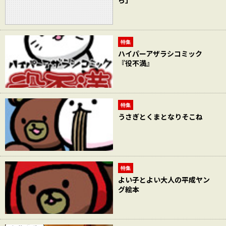
ら」
特集
ハイパーアザラシコミック
『役不満』
特集
うさぎとくまとなりそこね
特集
よい子とよい大人の平成ヤン
グ絵本