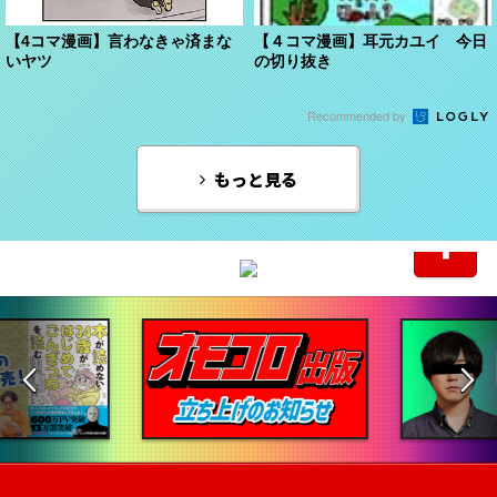
【4コマ漫画】言わなきゃ済まな
【４コマ漫画】耳元カユイ 今日
いヤツ
の切り抜き
Recommended by
もっと見る