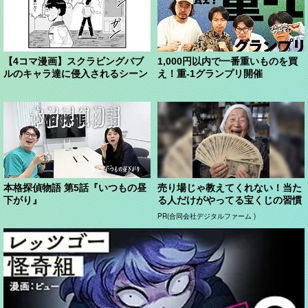
【4コマ漫画】スクラビングバブ
1,000円以内で一番重いものを買
ルのキャラ達に侵入されるシーン
え！重-1グランプリ開催
本格探偵物語 第5話『いつもの昼
売り場じゃ教えてくれない！当た
下がり』
る人だけがやってる宝くじの習慣
PR(合同会社デジタルファーム )