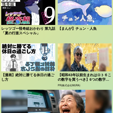
レッツゴー怪奇組おかわり 第九話
【まんが】チュン・人魚
「夏の行楽スペシャル」
【漫画】絶対に勝てる休日の過ご
【昭和43年以前生まれはロト６こ
し方
の数字を買うべき】6つの数字が
「完全一致」する方...
PR(株式会社MURA)