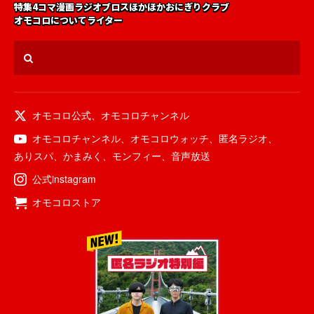
特集
4コマ漫画
ラジオ
ブロス
ほかほかおにぎりクラブ
オモコロについて
ライター
オモコロ公式
、
オモコロチャンネル
オモコロチャンネル
、
オモコロウォッチ
、
匿名ラジオ
、
ありスパ
、
かまみく
、
モンフィー
、
音声放送
公式instagram
オモコロストア