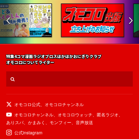
特集
4コマ漫画
ラジオ
ブロス
ほかほかおにぎりクラブ
オモコロについて
ライター
オモコロ公式
、
オモコロチャンネル
オモコロチャンネル
、
オモコロウォッチ
、
匿名ラジオ
、
ありスパ
、
かまみく
、
モンフィー
、
音声放送
公式instagram