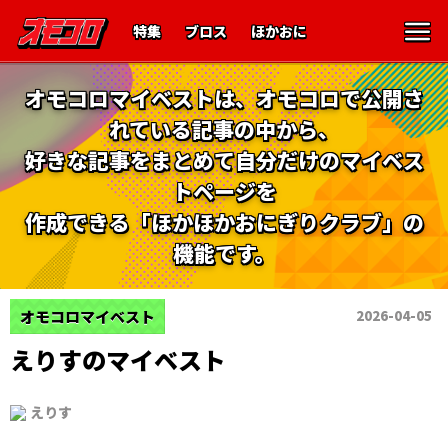
特集
ブロス
ほかおに
オモコロマイベストは、オモコロで公開さ
れている記事の中から、
好きな記事をまとめて自分だけのマイベス
トページを
作成できる「ほかほかおにぎりクラブ」の
機能です。
オモコロマイベスト
2026-04-05
えりすのマイベスト
えりす