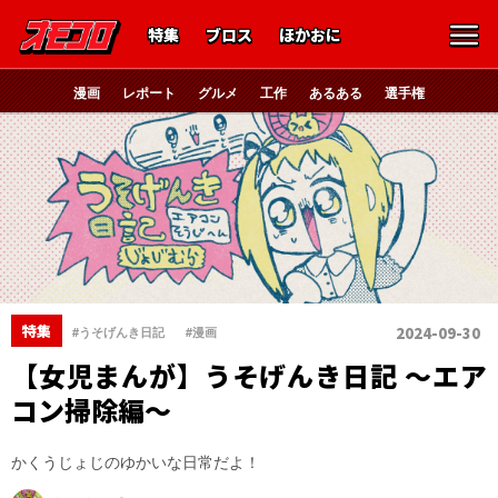
特集
ブロス
ほかおに
漫画
レポート
グルメ
工作
あるある
選手権
、
特集
2024-09-30
#うそげんき日記
#漫画
【女児まんが】うそげんき日記 〜エア
コン掃除編〜
かくうじょじのゆかいな日常だよ！