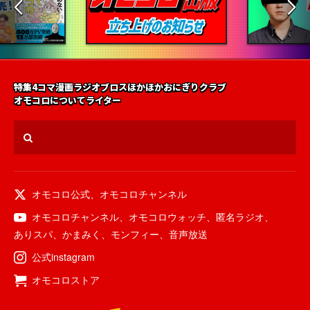
特集
4コマ漫画
ラジオ
ブロス
ほかほかおにぎりクラブ
オモコロについて
ライター
オモコロ公式
、
オモコロチャンネル
オモコロチャンネル
、
オモコロウォッチ
、
匿名ラジオ
、
ありスパ
、
かまみく
、
モンフィー
、
音声放送
公式instagram
オモコロストア