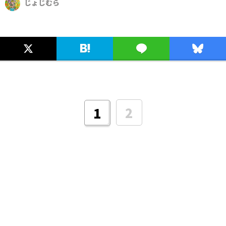
じょじむら
2
1