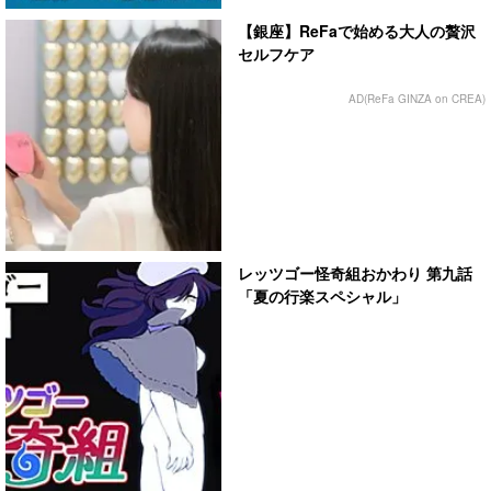
【銀座】ReFaで始める大人の贅沢
セルフケア
AD(ReFa GINZA on CREA)
レッツゴー怪奇組おかわり 第九話
「夏の行楽スペシャル」