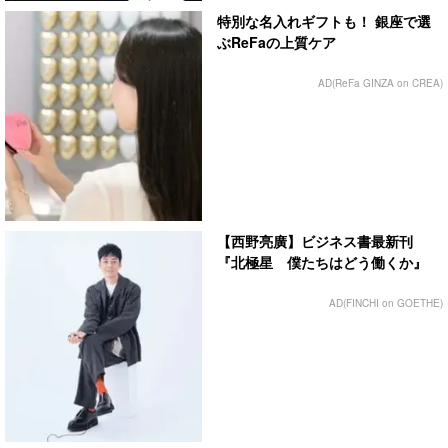
特別な名入れギフトも！ 銀座で選
ぶReFaの上質ケア
AD(ReFa GINZA on CREA)
【西野亮廣】ビジネス書最新刊
『北極星 僕たちはどう働くか』
AD(FINCHI on GOETHE)